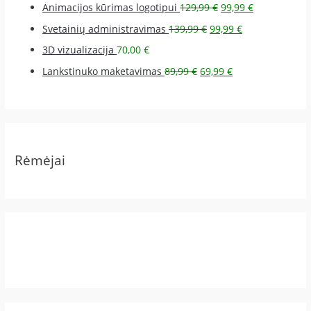
Animacijos kūrimas logotipui
129,99
€
99,99
€
Svetainių administravimas
139,99
€
99,99
€
3D vizualizacija
70,00
€
Lankstinuko maketavimas
89,99
€
69,99
€
Rėmėjai