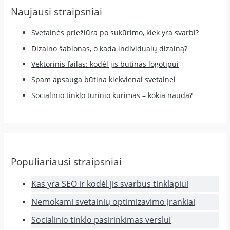
Naujausi straipsniai
Svetainės priežiūra po sukūrimo, kiek yra svarbi?
Dizaino šablonas, o kada individualų dizainą?
Vektorinis failas: kodėl jis būtinas logotipui
Spam apsauga būtina kiekvienai svetainei
Socialinio tinklo turinio kūrimas – kokia nauda?
Populiariausi straipsniai
Kas yra SEO ir kodėl jis svarbus tinklapiui
Nemokami svetainių optimizavimo įrankiai
Socialinio tinklo pasirinkimas verslui