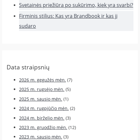
Svetainės priežiūra po sukūrimo, kiek yra svarbi?
Firminis stilius: Kas yra Brandbook ir kas jį
sudaro
Data straipsnių
2026 m. gegužės mėn.
(7)
2025 m. rugsėjo mėn.
(5)
2025 m. sausio mėn.
(1)
2024 m. rugpjūčio mėn.
(2)
2024 m. birželio mėn.
(3)
2023 m. gruodžio mėn.
(12)
2023 m. sausio mėn.
(3)