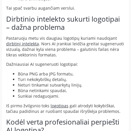
Tai ypač svarbu augančiam verslui.
Dirbtinio intelekto sukurti logotipai
– dažna problema
Pastaruoju metu vis daugiau logotipų kuriami naudojant
dirbtinį intelektą
. Nors AI įrankiai leidžia greitai sugeneruoti
vizualą, dažnai kyla viena problema – galutinis failas nėra
tikras vektorinis formatas.
Dažniausiai AI sugeneruoti logotipai:
Būna PNG arba JPG formatu,
Turi nekokybiškų detalių,
Neturi tinkamai sutvarkytų linijų,
Būna netinkami spaudai,
Sunkiai redaguojami.
Iš pirmo žvilgsnio toks
logotipas
gali atrodyti kokybiškai,
tačiau padidinus ar ruošiant spaudai išryškėja problemos.
Kodėl verta profesionaliai perpiešti
AI logotipą?