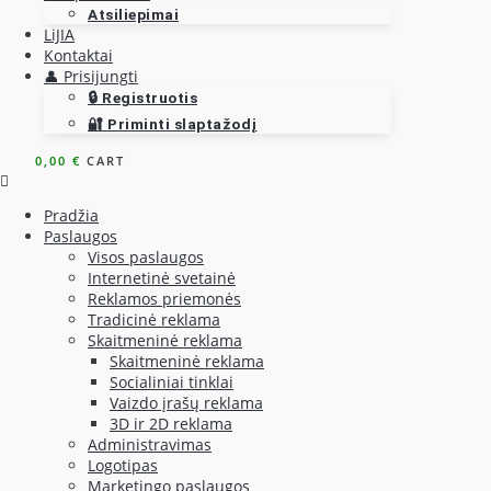
Atsiliepimai
LiJIA
Kontaktai
👤 Prisijungti
🔒 Registruotis
🔐 Priminti slaptažodį
0,00
€
CART
Pradžia
Paslaugos
Visos paslaugos
Internetinė svetainė
Reklamos priemonės
Tradicinė reklama
Skaitmeninė reklama
Skaitmeninė reklama
Socialiniai tinklai
Vaizdo įrašų reklama
3D ir 2D reklama
Administravimas
Logotipas
Marketingo paslaugos