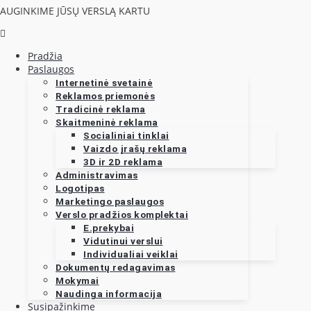
AUGINKIME JŪSŲ VERSLĄ KARTU
Pradžia
Paslaugos
Internetinė svetainė
Reklamos priemonės
Tradicinė reklama
Skaitmeninė reklama
Socialiniai tinklai
Vaizdo įrašų reklama
3D ir 2D reklama
Administravimas
Logotipas
Marketingo paslaugos
Verslo pradžios komplektai
E.prekybai
Vidutinui verslui
Individualiai veiklai
Dokumentų redagavimas
Mokymai
Naudinga informacija
Susipažinkime