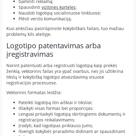
Gaminti reklamą;
Spausdinti
vizitines korteles
;
Naudoti logotipą socialiniuose tinkluose;
Plėsti verslo komunikaciją.
Kuo anksčiau pasirūpinsite kokybiškais failais, tuo mažiau
problemų kils ateityje.
Logotipo patentavimas arba
įregistravimas
Norint patentuoti arba registruoti logotipą kaip prekės
ženklą, vektorinis failas yra ypač svarbus, nes jis užtikrina
tikslų ir kokybišką logotipo atvaizdavimą visuose
registracijos procesuose.
Vektorinis formatas leidžia:
Pateikti logotipą itin aiškiai ir tiksliai;
Išlaikyti visas formas bei proporcijas;
Lengvai pritaikyti logotipą skirtingiems dokumentų ir
registracijos reikalavimams;
Įrodyti, kad logotipas priklauso Jums;
Išvengti kokybės praradimo didinant ar spausdinant