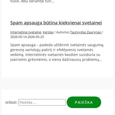
nulio. Abu variantai turi…
Spam apsauga būtina kiekvienai svetainei
Internetinė svetainė
,
Verslas
/ Autorius
Tautvydas Zaurynas
/
2026-05-14
2026-05-25
Spam apsauga – padeda užtikrinti svetainės saugumą,
geresnę vartotojų patirtį ir efektyvesnį svetainės
veikimą. Internetinės svetainės kasdien susiduria su
įvairiomis grėsmėmis, o viena dažniausių problemų…
Ieškoti: