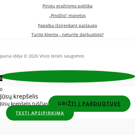
Pinigų grąžinimo politika
„Pindžio“ monetos
Pagalba išsirenkant paslaugą
Turite klientą - neturite darbuotojo?
Jauna idėja © 2026 Visos teisės saugomos
0
0
Jūsų krepšelis
Jūsų krepšelis tuščias
GRĮŽTI Į PARDUOTUVĘ
TĘSTI APSIPIRKIMĄ