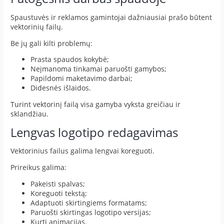
Spaustuvės ir reklamos gamintojai dažniausiai prašo būtent
vektorinių failų.
Be jų gali kilti problemų:
Prasta spaudos kokybė;
Neįmanoma tinkamai paruošti gamybos;
Papildomi maketavimo darbai;
Didesnės išlaidos.
Turint vektorinį failą visa gamyba vyksta greičiau ir
sklandžiau.
Lengvas logotipo redagavimas
Vektorinius failus galima lengvai koreguoti.
Prireikus galima:
Pakeisti spalvas;
Koreguoti tekstą;
Adaptuoti skirtingiems formatams;
Paruošti skirtingas logotipo versijas;
Kurti animacijas.