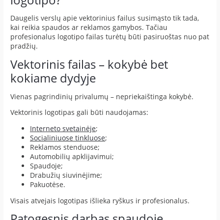
Daugelis verslų apie vektorinius failus susimąsto tik tada,
kai reikia spaudos ar reklamos gamybos. Tačiau
profesionalus logotipo failas turėtų būti pasiruoštas nuo pat
pradžių.
Vektorinis failas – kokybė bet
kokiame dydyje
Vienas pagrindinių privalumų – nepriekaištinga kokybė.
Vektorinis logotipas gali būti naudojamas:
Interneto svetainėje
;
Socialiniuose tinkluose
;
Reklamos stenduose;
Automobilių apklijavimui;
Spaudoje;
Drabužių siuvinėjime;
Pakuotėse.
Visais atvejais logotipas išlieka ryškus ir profesionalus.
Patogesnis darbas spaudoje