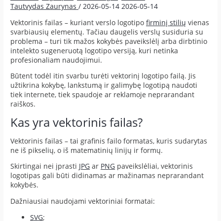
Tautvydas Zaurynas
/
2026-05-14
2026-05-14
Vektorinis failas – kuriant verslo logotipo
firminį stilių
vienas
svarbiausių elementų. Tačiau daugelis verslų susiduria su
problema – turi tik mažos kokybės paveikslėlį arba dirbtinio
intelekto sugeneruotą logotipo versiją, kuri netinka
profesionaliam naudojimui.
Būtent todėl itin svarbu turėti vektorinį logotipo failą. Jis
užtikrina kokybę, lankstumą ir galimybę logotipą naudoti
tiek internete, tiek spaudoje ar reklamoje neprarandant
raiškos.
Kas yra vektorinis failas?
Vektorinis failas – tai grafinis failo formatas, kuris sudarytas
ne iš pikselių, o iš matematinių linijų ir formų.
Skirtingai nei įprasti
JPG
ar
PNG
paveikslėliai, vektorinis
logotipas gali būti didinamas ar mažinamas neprarandant
kokybės.
Dažniausiai naudojami vektoriniai formatai:
SVG
;