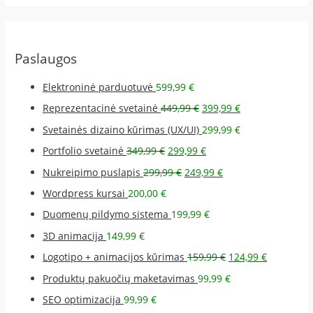
Paslaugos
Elektroninė parduotuvė
599,99
€
Reprezentacinė svetainė
449,99
€
399,99
€
Svetainės dizaino kūrimas (UX/UI)
299,99
€
Portfolio svetainė
349,99
€
299,99
€
Nukreipimo puslapis
299,99
€
249,99
€
Wordpress kursai
200,00
€
Duomenų pildymo sistema
199,99
€
3D animacija
149,99
€
Logotipo + animacijos kūrimas
159,99
€
124,99
€
Produktų pakuočių maketavimas
99,99
€
SEO optimizacija
99,99
€