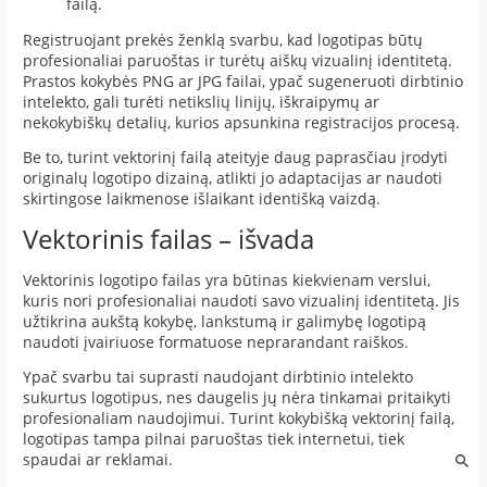
failą.
Registruojant prekės ženklą svarbu, kad logotipas būtų
profesionaliai paruoštas ir turėtų aiškų vizualinį identitetą.
Prastos kokybės PNG ar JPG failai, ypač sugeneruoti dirbtinio
intelekto, gali turėti netikslių linijų, iškraipymų ar
nekokybiškų detalių, kurios apsunkina registracijos procesą.
Be to, turint vektorinį failą ateityje daug paprasčiau įrodyti
originalų logotipo dizainą, atlikti jo adaptacijas ar naudoti
skirtingose laikmenose išlaikant identišką vaizdą.
Vektorinis failas – išvada
Vektorinis logotipo failas yra būtinas kiekvienam verslui,
kuris nori profesionaliai naudoti savo vizualinį identitetą. Jis
užtikrina aukštą kokybę, lankstumą ir galimybę logotipą
naudoti įvairiuose formatuose neprarandant raiškos.
Ypač svarbu tai suprasti naudojant dirbtinio intelekto
sukurtus logotipus, nes daugelis jų nėra tinkamai pritaikyti
profesionaliam naudojimui. Turint kokybišką vektorinį failą,
logotipas tampa pilnai paruoštas tiek internetui, tiek
spaudai ar reklamai.