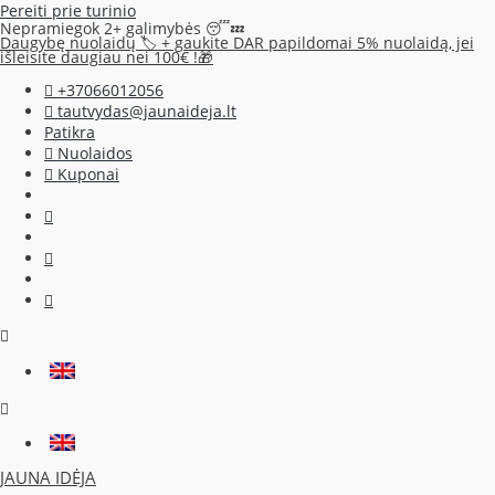
Pereiti prie turinio
Nepramiegok 2+ galimybės 😴💤
Daugybę nuolaidų 🏷️ + gaukite DAR papildomai 5% nuolaidą, jei
išleisite daugiau nei 100€ !🎁
+37066012056
tautvydas@jaunaideja.lt
Patikra
Nuolaidos
Kuponai
JAUNA IDĖJA