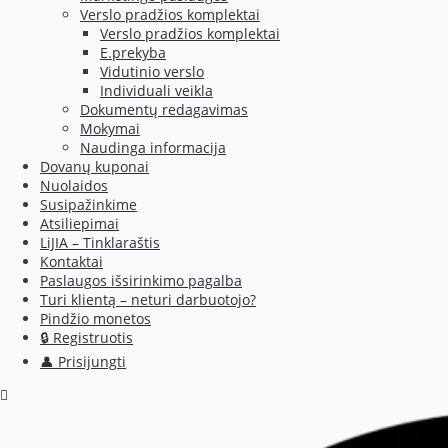
Verslo pradžios komplektai
Verslo pradžios komplektai
E.prekyba
Vidutinio verslo
Individuali veikla
Dokumentų redagavimas
Mokymai
Naudinga informacija
Dovanų kuponai
Nuolaidos
Susipažinkime
Atsiliepimai
LiJIA – Tinklaraštis
Kontaktai
Paslaugos išsirinkimo pagalba
Turi klientą – neturi darbuotojo?
Pindžio monetos
🔒 Registruotis
👤 Prisijungti