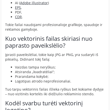
AI (
Adobe illustrator
)
EPS
,
PDF,
CDR
.
Tokie failai naudojami profesionalioje grafikoje, spaudoje ir
reklamos gamyboje.
Kuo vektorinis failas skiriasi nuo
paprasto paveikslėlio?
Įprasti paveikslėliai, tokie kaip JPG ar PNG, yra sudaryti iš
pikselių. Didinant tokį failą:
Vaizdas tampa neryškus;
Atsiranda „kvadratėliai“;
Prarandama kokybė;
Logotipas atrodo neprofesionaliai.
Tuo tarpu vektorinis failas išlieka ryškus bet kokiame dydyje
– nuo vizitinės kortelės iki didžiulio reklaminio stendo.
Kodėl svarbu turėti vektorinį
logotipo?