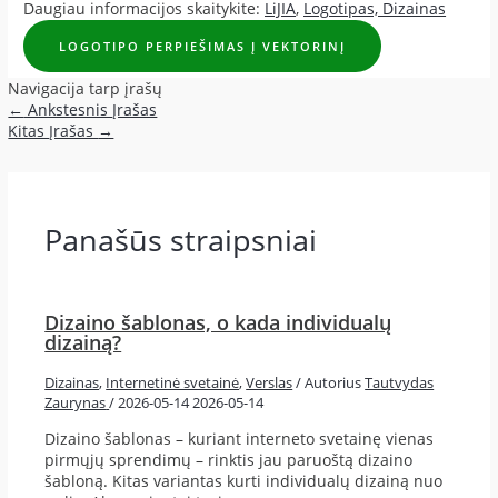
Daugiau informacijos skaitykite:
LiJIA
,
Logotipas,
Dizainas
LOGOTIPO PERPIEŠIMAS Į VEKTORINĮ
Navigacija tarp įrašų
←
Ankstesnis Įrašas
Kitas Įrašas
→
Panašūs straipsniai
Dizaino šablonas, o kada individualų
dizainą?
Dizainas
,
Internetinė svetainė
,
Verslas
/ Autorius
Tautvydas
Zaurynas
/
2026-05-14
2026-05-14
Dizaino šablonas – kuriant interneto svetainę vienas
pirmųjų sprendimų – rinktis jau paruoštą dizaino
šabloną. Kitas variantas kurti individualų dizainą nuo