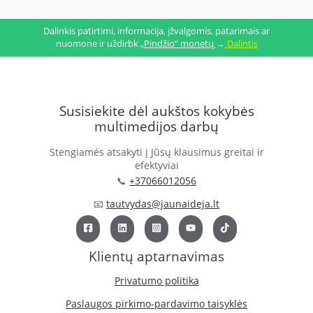
Dalinkis patirtimi, informacija, įžvalgomis, patarimais ar
nuomone ir uždirbk
„Pindžio“ monetų
→
Dalintis
Susisiekite dėl aukštos kokybės
multimedijos darbų
Stengiamės atsakyti į Jūsų klausimus greitai ir
efektyviai
📞
+37066012056
📧
tautvydas@jaunaideja.lt
Klientų aptarnavimas
Privatumo politika
Paslaugos pirkimo-pardavimo taisyklės