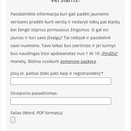
Pasidalinkite informacija kuri gali padėti jauniems
verslams pradėti kurti verslą ir nedaryti tokių pat klaidų
bei žengti stiprius pirmuosius žingsnius. O gal esi
jaunas ir turi savo įžvalgų? Tai nebijok ir pasidalink
savo nuomone. Tavo laikas bus įvertintas ir jei turinys
bus naudingas būsi apdovanotas nuo 1 iki 10
„Pindžio“
monetų. Būtina susikurti
asmeninę paskyrą
.
Jūsų el. paštas (toks pats kaip ir registravotės):*
Straipsnio pavadinimas:
Failas (Word, PDF formatu):