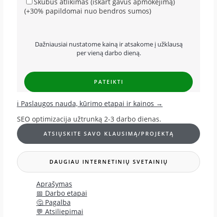
Skubus atlikimas (iškart gavus apmokėjimą)
(+30% papildomai nuo bendros sumos)
Dažniausiai nustatome kainą ir atsakome į užklausą
per vieną darbo dieną.
ℹ️ Paslaugos nauda, kūrimo etapai ir kainos →
SEO optimizacija užtrunką 2-3 darbo dienas.
ATSIŲSKITE SAVO KLAUSIMĄ/PROJEKTĄ
DAUGIAU INTERNETINIŲ SVETAINIŲ
Aprašymas
📅 Darbo etapai
🤔 Pagalba
💬 Atsiliepimai