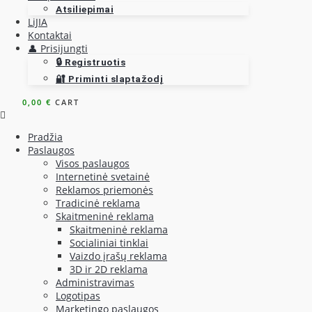
Atsiliepimai
LiJIA
Kontaktai
👤 Prisijungti
🔒 Registruotis
🔐 Priminti slaptažodį
0,00
€
CART
Pradžia
Paslaugos
Visos paslaugos
Internetinė svetainė
Reklamos priemonės
Tradicinė reklama
Skaitmeninė reklama
Skaitmeninė reklama
Socialiniai tinklai
Vaizdo įrašų reklama
3D ir 2D reklama
Administravimas
Logotipas
Marketingo paslaugos