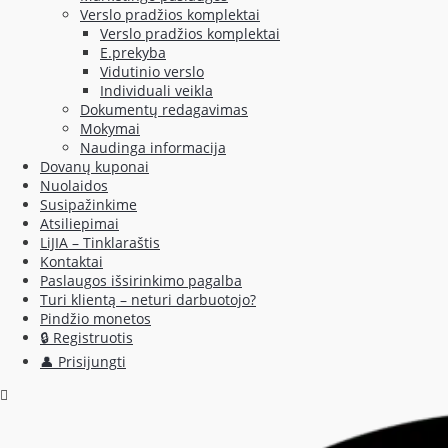
Verslo pradžios komplektai
Verslo pradžios komplektai
E.prekyba
Vidutinio verslo
Individuali veikla
Dokumentų redagavimas
Mokymai
Naudinga informacija
Dovanų kuponai
Nuolaidos
Susipažinkime
Atsiliepimai
LiJIA – Tinklaraštis
Kontaktai
Paslaugos išsirinkimo pagalba
Turi klientą – neturi darbuotojo?
Pindžio monetos
🔒 Registruotis
👤 Prisijungti