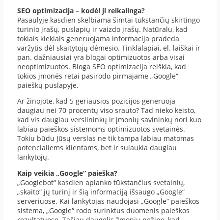
SEO optimizacija – kodėl ji reikalinga?
Pasaulyje kasdien skelbiama šimtai tūkstančių skirtingo
turinio įrašų, puslapių ir vaizdo įrašų. Natūralu, kad
tokiais kiekiais generuojama informacija pradeda
varžytis dėl skaitytojų dėmesio. Tinklalapiai, el. laiškai ir
pan. dažniausiai yra blogai optimizuotos arba visai
neoptimizuotos. Bloga SEO optimizacija reiškia, kad
tokios įmonės retai pasirodo pirmajame „Google“
paieškų puslapyje.
Ar žinojote, kad 5 geriausios pozicijos generuoja
daugiau nei 70 procentų viso srauto? Tad nieko keisto,
kad vis daugiau verslininkų ir įmonių savininkų nori kuo
labiau paieškos sistemoms optimizuotos svetainės.
Tokiu būdu Jūsų verslas ne tik tampa labiau matomas
potencialiems klientams, bet ir sulaukia daugiau
lankytojų.
Kaip veikia „Google“ paieška?
„Googlebot“ kasdien aplanko tūkstančius svetainių,
„skaito“ jų turinį ir šią informaciją išsaugo „Google“
serveriuose. Kai lankytojas naudojasi „Google“ paieškos
sistema, „Google“ rodo surinktus duomenis paieškos
rezultatuose. Tačiau daugelis žmonių nežino, kad