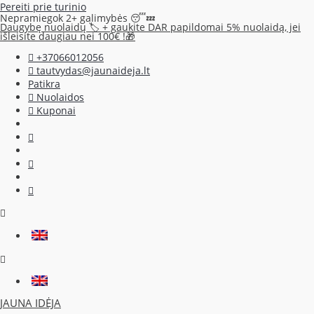
Pereiti prie turinio
Nepramiegok 2+ galimybės 😴💤
Daugybę nuolaidų 🏷️ + gaukite DAR papildomai 5% nuolaidą, jei
išleisite daugiau nei 100€ !🎁
+37066012056
tautvydas@jaunaideja.lt
Patikra
Nuolaidos
Kuponai
JAUNA IDĖJA