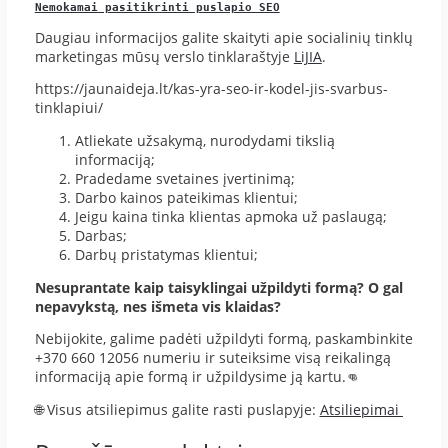
Nemokamai pasitikrinti puslapio SEO
Daugiau informacijos galite skaityti apie socialinių tinklų
marketingas mūsų verslo tinklaraštyje
LiJIA
.
https://jaunaideja.lt/kas-yra-seo-ir-kodel-jis-svarbus-
tinklapiui/
Atliekate užsakymą, nurodydami tikslią
informaciją;
Pradedame svetaines įvertinimą;
Darbo kainos pateikimas klientui;
Jeigu kaina tinka klientas apmoka už paslaugą;
Darbas;
Darbų pristatymas klientui;
Nesuprantate kaip taisyklingai užpildyti formą? O gal
nepavykstą, nes išmeta vis klaidas?
Nebijokite, galime padėti užpildyti formą, paskambinkite
+370 660 12056 numeriu ir suteiksime visą reikalingą
informaciją apie formą ir užpildysime ją kartu.👊
🌐 Visus atsiliepimus galite rasti puslapyje:
Atsiliepimai