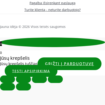
Pagalba išsirenkant paslaugą
Turite klientą - neturite darbuotojo?
Jauna idėja © 2026 Visos teisės saugomos
0
0
Jūsų krepšelis
Jūsų krepšelis tuščias
GRĮŽTI Į PARDUOTUVĘ
TĘSTI APSIPIRKIMĄ