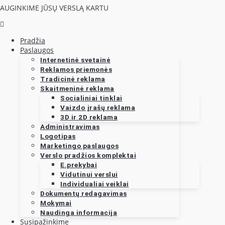
AUGINKIME JŪSŲ VERSLĄ KARTU
Pradžia
Paslaugos
Internetinė svetainė
Reklamos priemonės
Tradicinė reklama
Skaitmeninė reklama
Socialiniai tinklai
Vaizdo įrašų reklama
3D ir 2D reklama
Administravimas
Logotipas
Marketingo paslaugos
Verslo pradžios komplektai
E.prekybai
Vidutinui verslui
Individualiai veiklai
Dokumentų redagavimas
Mokymai
Naudinga informacija
Susipažinkime