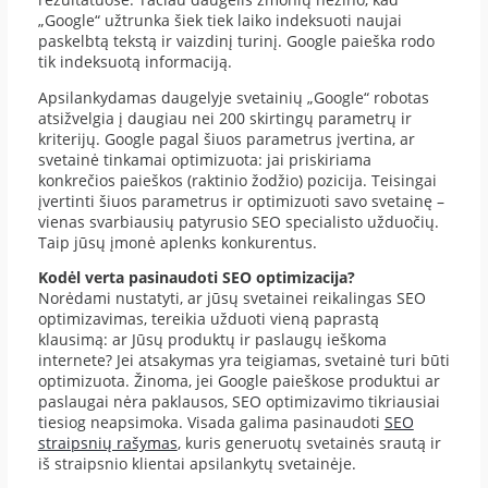
„Google“ užtrunka šiek tiek laiko indeksuoti naujai
paskelbtą tekstą ir vaizdinį turinį. Google paieška rodo
tik indeksuotą informaciją.
Apsilankydamas daugelyje svetainių „Google“ robotas
atsižvelgia į daugiau nei 200 skirtingų parametrų ir
kriterijų. Google pagal šiuos parametrus įvertina, ar
svetainė tinkamai optimizuota: jai priskiriama
konkrečios paieškos (raktinio žodžio) pozicija. Teisingai
įvertinti šiuos parametrus ir optimizuoti savo svetainę –
vienas svarbiausių patyrusio SEO specialisto užduočių.
Taip jūsų įmonė aplenks konkurentus.
Kodėl verta pasinaudoti SEO optimizacija?
Norėdami nustatyti, ar jūsų svetainei reikalingas SEO
optimizavimas, tereikia užduoti vieną paprastą
klausimą: ar Jūsų produktų ir paslaugų ieškoma
internete? Jei atsakymas yra teigiamas, svetainė turi būti
optimizuota. Žinoma, jei Google paieškose produktui ar
paslaugai nėra paklausos, SEO optimizavimo tikriausiai
tiesiog neapsimoka. Visada galima pasinaudoti
SEO
straipsnių rašymas
, kuris generuotų svetainės srautą ir
iš straipsnio klientai apsilankytų svetainėje.