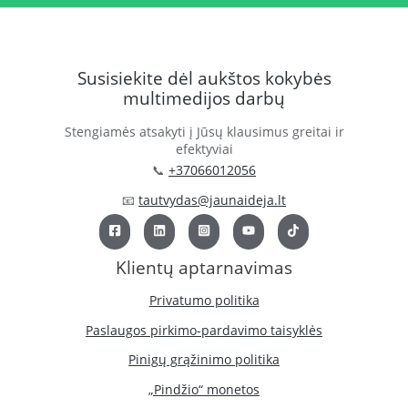
Susisiekite dėl aukštos kokybės
multimedijos darbų
Stengiamės atsakyti į Jūsų klausimus greitai ir
efektyviai
📞
+37066012056
📧
tautvydas@jaunaideja.lt
Klientų aptarnavimas
Privatumo politika
Paslaugos pirkimo-pardavimo taisyklės
Pinigų grąžinimo politika
„Pindžio“ monetos