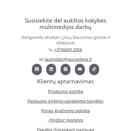
Susisiekite dėl aukštos kokybės
multimedijos darbų
Stengiamės atsakyti į Jūsų klausimus greitai ir
efektyviai
📞
+37066012056
📧
tautvydas@jaunaideja.lt
Klientų aptarnavimas
Privatumo politika
Paslaugos pirkimo-pardavimo taisyklės
Pinigų grąžinimo politika
„Pindžio“ monetos
Pagalba išsirenkant paslaugą