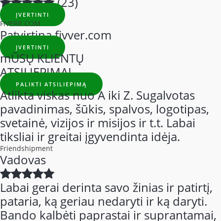
(23)
ĮVERTINTI
FIVERR.COM
Patvirtina fivver.com
ĮVERTINTI
mŪSŲ KLIENTŲ
ATSILIEPIMAI
PALIKTI ATSILIEPIMĄ
Atlikta viskas nuo A iki Z. Sugalvotas
pavadinimas, šūkis, spalvos, logotipas,
svetainė, vizijos ir misijos ir t.t. Labai
tiksliai ir greitai įgyvendinta idėja.
Friendshipment
Vadovas
Labai gerai derinta savo žinias ir patirtį,
pataria, ką geriau nedaryti ir ką daryti.
Bando kalbėti paprastai ir suprantamai,