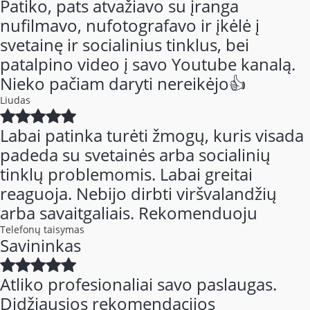
Patiko, pats atvažiavo su įranga
nufilmavo, nufotografavo ir įkėlė į
svetainę ir socialinius tinklus, bei
patalpino video į savo Youtube kanalą.
Nieko pačiam daryti nereikėjo👍
Liudas
Labai patinka turėti žmogų, kuris visada
padeda su svetainės arba socialinių
tinklų problemomis. Labai greitai
reaguoja. Nebijo dirbti viršvalandžių
arba savaitgaliais. Rekomenduoju
Telefonų taisymas
Savininkas
Atliko profesionaliai savo paslaugas.
Didžiausios rekomendacijos