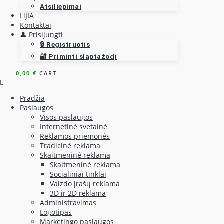
Atsiliepimai
LiJIA
Kontaktai
👤 Prisijungti
🔒 Registruotis
🔐 Priminti slaptažodį
0,00
€
CART
Pradžia
Paslaugos
Visos paslaugos
Internetinė svetainė
Reklamos priemonės
Tradicinė reklama
Skaitmeninė reklama
Skaitmeninė reklama
Socialiniai tinklai
Vaizdo įrašų reklama
3D ir 2D reklama
Administravimas
Logotipas
Marketingo paslaugos