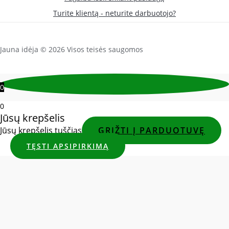
Turite klientą - neturite darbuotojo?
Jauna idėja © 2026 Visos teisės saugomos
0
0
Jūsų krepšelis
Jūsų krepšelis tuščias
GRĮŽTI Į PARDUOTUVĘ
TĘSTI APSIPIRKIMĄ