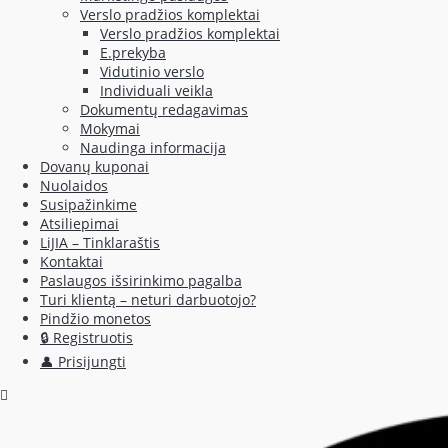
Verslo pradžios komplektai
Verslo pradžios komplektai
E.prekyba
Vidutinio verslo
Individuali veikla
Dokumentų redagavimas
Mokymai
Naudinga informacija
Dovanų kuponai
Nuolaidos
Susipažinkime
Atsiliepimai
LiJIA – Tinklaraštis
Kontaktai
Paslaugos išsirinkimo pagalba
Turi klientą – neturi darbuotojo?
Pindžio monetos
🔒 Registruotis
👤 Prisijungti