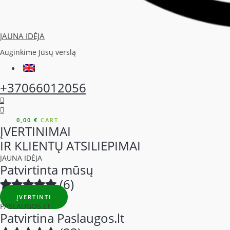
JAUNA IDĖJA
Auginkime Jūsų verslą
+37066012056
0,00
€
CART
ĮVERTINIMAI
IR KLIENTŲ ATSILIEPIMAI
JAUNA IDĖJA
Patvirtinta mūsų
(6)
ĮVERTINTI
PASLAUGOS.LT
Patvirtina Paslaugos.lt