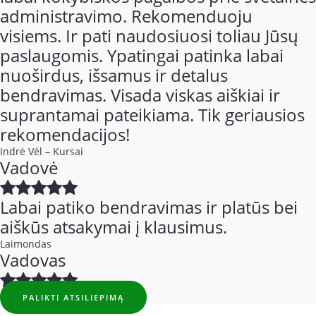
administravimo. Rekomenduoju
visiems. Ir pati naudosiuosi toliau Jūsų
paslaugomis. Ypatingai patinka labai
nuoširdus, išsamus ir detalus
bendravimas. Visada viskas aiškiai ir
suprantamai pateikiama. Tik geriausios
rekomendacijos!
Indrė Vėl – Kursai
Vadovė
Labai patiko bendravimas ir platūs bei
aiškūs atsakymai į klausimus.
Laimondas
Vadovas
PALIKTI ATSILIEPIMĄ