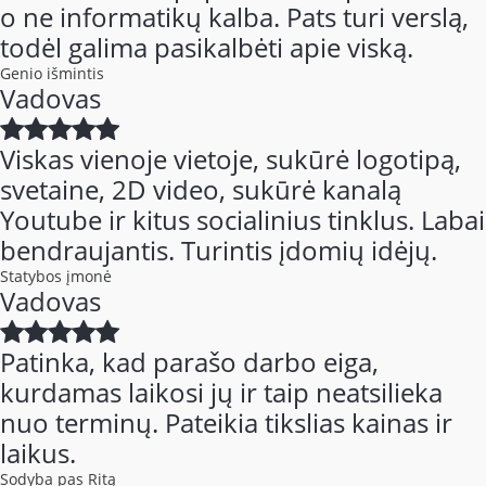
o ne informatikų kalba. Pats turi verslą,
todėl galima pasikalbėti apie viską.
Genio išmintis
Vadovas
Viskas vienoje vietoje, sukūrė logotipą,
svetaine, 2D video, sukūrė kanalą
Youtube ir kitus socialinius tinklus. Labai
bendraujantis. Turintis įdomių idėjų.
Statybos įmonė
Vadovas
Patinka, kad parašo darbo eiga,
kurdamas laikosi jų ir taip neatsilieka
nuo terminų. Pateikia tikslias kainas ir
laikus.
Sodyba pas Ritą