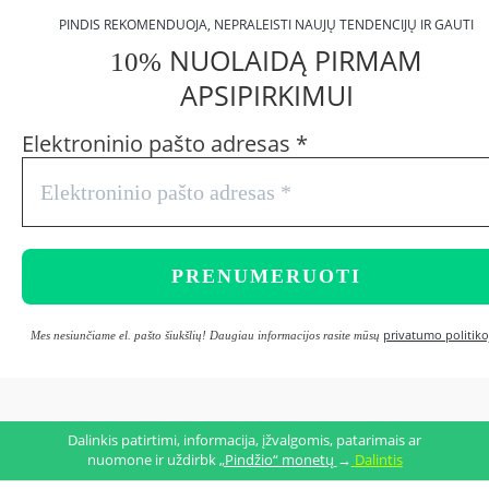
PINDIS REKOMENDUOJA, NEPRALEISTI NAUJŲ TENDENCIJŲ IR GAUTI
NUOLAIDĄ PIRMAM
10%
APSIPIRKIMUI
Elektroninio pašto adresas
*
privatumo politiko
Mes nesiunčiame el. pašto šiukšlių! Daugiau informacijos rasite mūsų
Dalinkis patirtimi, informacija, įžvalgomis, patarimais ar
nuomone ir uždirbk
„Pindžio“ monetų
→
Dalintis