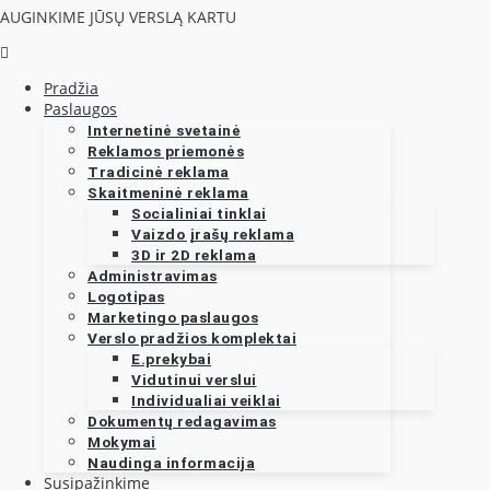
AUGINKIME JŪSŲ VERSLĄ KARTU
Pradžia
Paslaugos
Internetinė svetainė
Reklamos priemonės
Tradicinė reklama
Skaitmeninė reklama
Socialiniai tinklai
Vaizdo įrašų reklama
3D ir 2D reklama
Administravimas
Logotipas
Marketingo paslaugos
Verslo pradžios komplektai
E.prekybai
Vidutinui verslui
Individualiai veiklai
Dokumentų redagavimas
Mokymai
Naudinga informacija
Susipažinkime