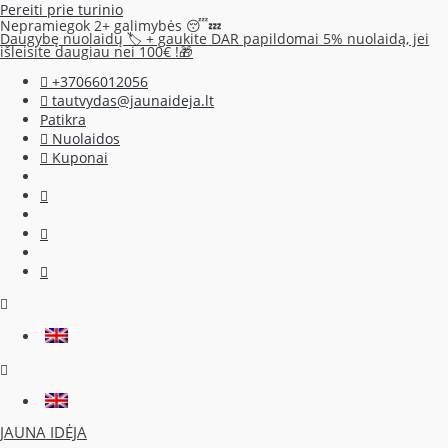
Pereiti prie turinio
Nepramiegok 2+ galimybės 😴💤
Daugybę nuolaidų 🏷️ + gaukite DAR papildomai 5% nuolaidą, jei
išleisite daugiau nei 100€ !🎁
+37066012056
tautvydas@jaunaideja.lt
Patikra
Nuolaidos
Kuponai
JAUNA IDĖJA