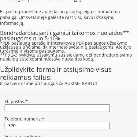
El. paštu pranešime apie darbo pradžią, eigą ir numatoma
pabaigą. „Ji“ svetainėje galėsite rast visų savo užsakymų
informaciją.
Bendradarbiaujant ilgainiui taikomos nuolaidos**
paslaugoms nuo 5-10%
*PDF paslaugų aprašą ir interaktyvią PDF paslaugos užsakymo
užklausą siunčiame, tik interneto svetainių paslaugoms. Ateityje
turėsime ir visoms paslaugoms.
**Po 2-3 įvykdytų užsakymų susisiekiame dėl bendradarbiavimo
nuolaidų suteikdami nuosavą nuolaidos kodą.
Užpildykite formą ir atsiųsime visus
reikiamus failus:
Ir pasveikinsime prisijungus 🥳 AUKIME KARTU!
El. paštas:*
Telefono numeris:*
Verslo pavadinimas: