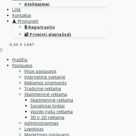
Atsiliepimai
LiJIA
Kontaktai
👤 Prisijungti
🔒 Registruotis
🔐 Priminti slaptažodį
0,00
€
CART
Pradžia
Paslaugos
Visos paslaugos
Internetinė svetainė
Reklamos priemonės
Tradicinė reklama
Skaitmeninė reklama
Skaitmeninė reklama
Socialiniai tinklai
Vaizdo įrašų reklama
3D ir 2D reklama
Administravimas
Logotipas
Marketingo paslaugos