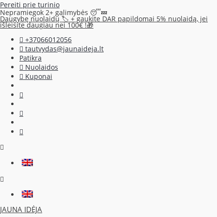
Pereiti prie turinio
Nepramiegok 2+ galimybės 😴💤
Daugybę nuolaidų 🏷️ + gaukite DAR papildomai 5% nuolaidą, jei
išleisite daugiau nei 100€ !🎁
+37066012056
tautvydas@jaunaideja.lt
Patikra
Nuolaidos
Kuponai
JAUNA IDĖJA