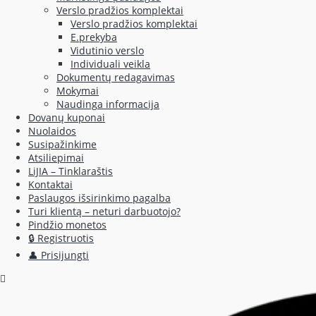
Verslo pradžios komplektai
Verslo pradžios komplektai
E.prekyba
Vidutinio verslo
Individuali veikla
Dokumentų redagavimas
Mokymai
Naudinga informacija
Dovanų kuponai
Nuolaidos
Susipažinkime
Atsiliepimai
LiJIA – Tinklaraštis
Kontaktai
Paslaugos išsirinkimo pagalba
Turi klientą – neturi darbuotojo?
Pindžio monetos
🔒 Registruotis
👤 Prisijungti