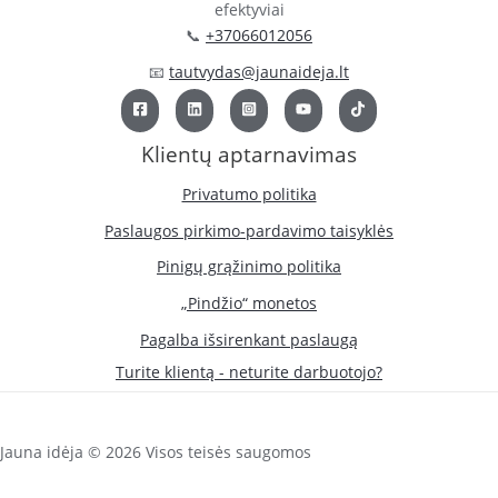
efektyviai
📞
+37066012056
📧
tautvydas@jaunaideja.lt
Klientų aptarnavimas
Privatumo politika
Paslaugos pirkimo-pardavimo taisyklės
Pinigų grąžinimo politika
„Pindžio“ monetos
Pagalba išsirenkant paslaugą
Turite klientą - neturite darbuotojo?
Jauna idėja © 2026 Visos teisės saugomos