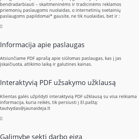
bendradarbiauti – skaitmeninėms ir tradicinėms reklamos
priemonių paslaugoms nuolaidas, o internetinių svetainių
paslaugoms papildomai* gausite, ne tik nuolaidas, bet ir :
Informacija apie paslaugas
Atsiunčiame PDF aprašą apie siūlomas paslaugas, kas į jas
įskaičiuota, atlikimo laiką ir galutines kainas.
Interaktyvią PDF užsakymo užklausą
Klientas galės užpildyti interaktyvią PDF užklausą su visa reikiama
informacija, kuria reikės, tik persiusti į El.paštą:
tautvydas@jaunaideja.lt
Galimybę sekti darbo eigą