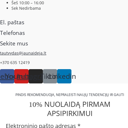
Šeš 10:00 – 16:00
Sek Nedirbama
El. paštas
Telefonas
Sekite mus
tautvydas@jaunaideja.lt
+370 635 12419
cebook
Youtube
Instagram
Tiktok
Linkedin
PINDIS REKOMENDUOJA, NEPRALEISTI NAUJŲ TENDENCIJŲ IR GAUTI
NUOLAIDĄ PIRMAM
10%
APSIPIRKIMUI
Elektroninio pašto adresas
*