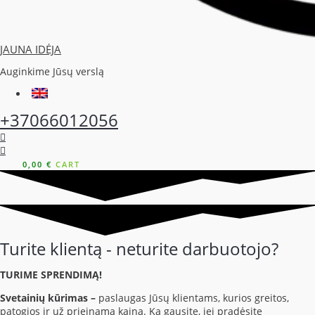
JAUNA IDĖJA
Auginkime Jūsų verslą
+37066012056
0,00
€
CART
Turite klientą - neturite darbuotojo?
TURIME SPRENDIMĄ!
Svetainių kūrimas –
paslaugas Jūsų klientams, kurios greitos,
patogios ir už prieinamą kainą. Ką gausite, jei pradėsite