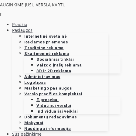
AUGINKIME JŪSŲ VERSLĄ KARTU
Pradžia
Paslaugos
Internetinė svetainė
Reklamos priemonės
Tradicinė reklama
Skaitmeninė reklama
Socialiniai tinklai
Vaizdo įrašų reklama
3D ir 2D reklama
Administravimas
Logotipas
Marketingo paslaugos
Verslo pradžios komplektai
E.prekybai
Vidutinui verslui
Individualiai veiklai
Dokumentų redagavimas
Mokymai
Naudinga informacija
Susipažinkime