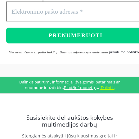
privatumo politiko
Mes nesiunčiame el. pašto šiukšlių! Daugiau informacijos rasite mūsų
Dalinkis patirtimi, informacija, įžvalgomis, patarimais ar
nuomone ir uždirbk
„Pindžio“ monetų
→
Dalintis
Susisiekite dėl aukštos kokybės
multimedijos darbų
Stengiamės atsakyti į Jūsų klausimus greitai ir