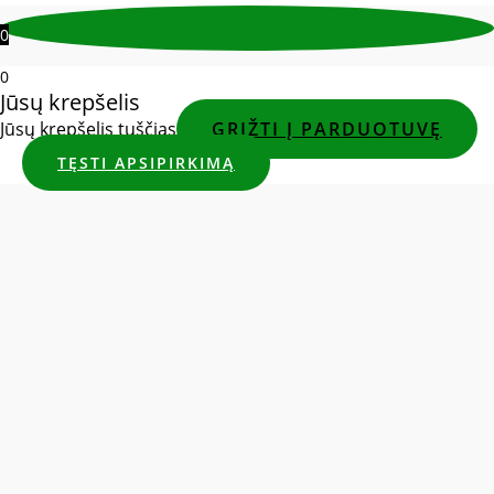
0
0
Jūsų krepšelis
Jūsų krepšelis tuščias
GRĮŽTI Į PARDUOTUVĘ
TĘSTI APSIPIRKIMĄ