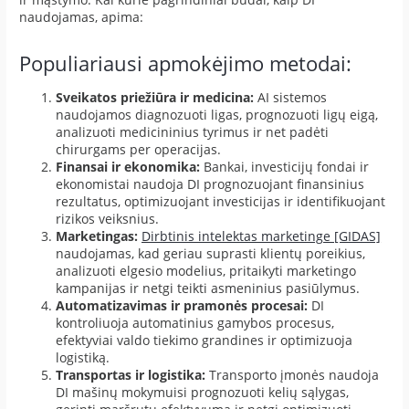
naudojamas, apima:
Populiariausi apmokėjimo metodai:
Sveikatos priežiūra ir medicina:
AI sistemos
naudojamos diagnozuoti ligas, prognozuoti ligų eigą,
analizuoti medicininius tyrimus ir net padėti
chirurgams per operacijas.
Finansai ir ekonomika:
Bankai, investicijų fondai ir
ekonomistai naudoja DI prognozuojant finansinius
rezultatus, optimizuojant investicijas ir identifikuojant
rizikos veiksnius.
Marketingas:
Dirbtinis intelektas marketinge [GIDAS]
naudojamas, kad geriau suprasti klientų poreikius,
analizuoti elgesio modelius, pritaikyti marketingo
kampanijas ir netgi teikti asmeninius pasiūlymus.
Automatizavimas ir pramonės procesai:
DI
kontroliuoja automatinius gamybos procesus,
efektyviai valdo tiekimo grandines ir optimizuoja
logistiką.
Transportas ir logistika:
Transporto įmonės naudoja
DI mašinų mokymuisi prognozuoti kelių sąlygas,