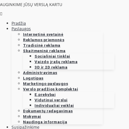
AUGINKIME JŪSŲ VERSLĄ KARTU
Pradžia
Paslaugos
Internetinė svetainė
Reklamos priemonės
Tradicinė reklama
Skaitmeninė reklama
Socialiniai tinklai
Vaizdo įrašų reklama
3D ir 2D reklama
Administravimas
Logotipas
Marketingo paslaugos
Verslo pradžios komplektai
E.prekybai
Vidutinui verslui
Individualiai veiklai
Dokumentų redagavimas
Mokymai
Naudinga informacija
Susipažinkime