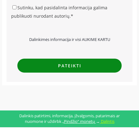
Sutinku, kad pasidalinta informacija galima
publikuoti nurodant autorių.*
Dalinkimės informacija ir visi AUKIME KARTU
Dalinkis patirtimi, informacija, įžvalgomis, patarimais ar
nuomone ir uždirbk
„Pindžio“ monetų
→
Dalintis