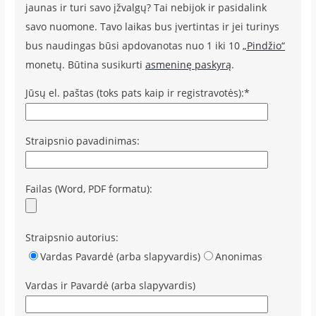
jaunas ir turi savo įžvalgų? Tai nebijok ir pasidalink
savo nuomone. Tavo laikas bus įvertintas ir jei turinys
bus naudingas būsi apdovanotas nuo 1 iki 10
„Pindžio“
monetų. Būtina susikurti
asmeninę paskyrą
.
Jūsų el. paštas (toks pats kaip ir registravotės):*
Straipsnio pavadinimas:
Failas (Word, PDF formatu):
Straipsnio autorius:
Vardas Pavardė (arba slapyvardis)
Anonimas
Vardas ir Pavardė (arba slapyvardis)