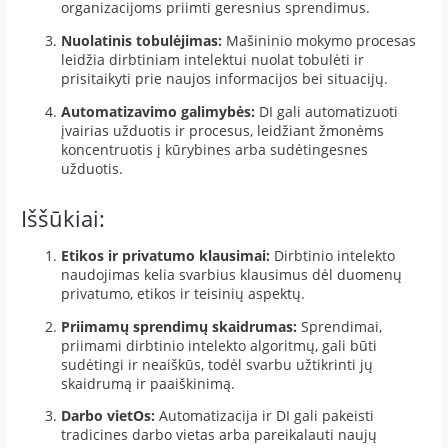
organizacijoms priimti geresnius sprendimus.
Nuolatinis tobulėjimas:
Mašininio mokymo procesas
leidžia dirbtiniam intelektui nuolat tobulėti ir
prisitaikyti prie naujos informacijos bei situacijų.
Automatizavimo galimybės:
DI gali automatizuoti
įvairias užduotis ir procesus, leidžiant žmonėms
koncentruotis į kūrybines arba sudėtingesnes
užduotis.
Iššūkiai:
Etikos ir privatumo klausimai:
Dirbtinio intelekto
naudojimas kelia svarbius klausimus dėl duomenų
privatumo, etikos ir teisinių aspektų.
Priimamų sprendimų skaidrumas:
Sprendimai,
priimami dirbtinio intelekto algoritmų, gali būti
sudėtingi ir neaiškūs, todėl svarbu užtikrinti jų
skaidrumą ir paaiškinimą.
Darbo vietOs:
Automatizacija ir DI gali pakeisti
tradicines darbo vietas arba pareikalauti naujų