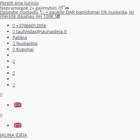
Pereiti prie turinio
Nepramiegok 2+ galimybės 😴💤
Daugybę nuolaidų 🏷️ + gaukite DAR papildomai 5% nuolaidą, jei
išleisite daugiau nei 100€ !🎁
+37066012056
tautvydas@jaunaideja.lt
Patikra
Nuolaidos
Kuponai
JAUNA IDĖJA