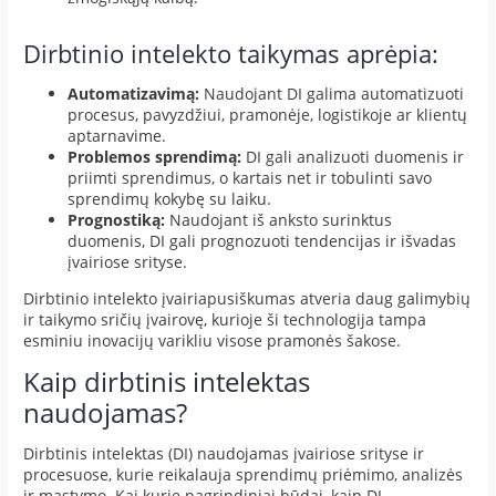
Dirbtinio intelekto taikymas aprėpia:
Automatizavimą:
Naudojant DI galima automatizuoti
procesus, pavyzdžiui, pramonėje, logistikoje ar klientų
aptarnavime.
Problemos sprendimą:
DI gali analizuoti duomenis ir
priimti sprendimus, o kartais net ir tobulinti savo
sprendimų kokybę su laiku.
Prognostiką:
Naudojant iš anksto surinktus
duomenis, DI gali prognozuoti tendencijas ir išvadas
įvairiose srityse.
Dirbtinio intelekto įvairiapusiškumas atveria daug galimybių
ir taikymo sričių įvairovę, kurioje ši technologija tampa
esminiu inovacijų varikliu visose pramonės šakose.
Kaip dirbtinis intelektas
naudojamas?
Dirbtinis intelektas (DI) naudojamas įvairiose srityse ir
procesuose, kurie reikalauja sprendimų priėmimo, analizės
ir mąstymo. Kai kurie pagrindiniai būdai, kaip DI