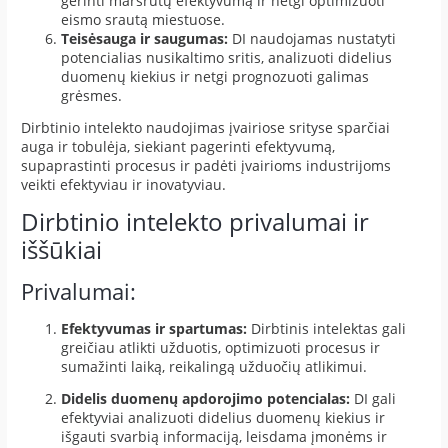
gerinti maršrutų efektyvumą ir netgi optimizuoti
eismo srautą miestuose.
Teisėsauga ir saugumas:
DI naudojamas nustatyti
potencialias nusikaltimo sritis, analizuoti didelius
duomenų kiekius ir netgi prognozuoti galimas
grėsmes.
Dirbtinio intelekto naudojimas įvairiose srityse sparčiai
auga ir tobulėja, siekiant pagerinti efektyvumą,
supaprastinti procesus ir padėti įvairioms industrijoms
veikti efektyviau ir inovatyviau.
Dirbtinio intelekto privalumai ir
iššūkiai
Privalumai:
Efektyvumas ir spartumas:
Dirbtinis intelektas gali
greičiau atlikti užduotis, optimizuoti procesus ir
sumažinti laiką, reikalingą užduočių atlikimui.
Didelis duomenų apdorojimo potencialas:
DI gali
efektyviai analizuoti didelius duomenų kiekius ir
išgauti svarbią informaciją, leisdama įmonėms ir