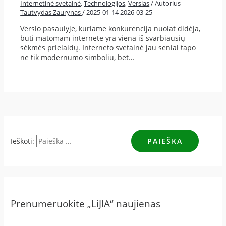
Internetinė svetainė
,
Technologijos
,
Verslas
/ Autorius
Tautvydas Zaurynas
/
2025-01-14
2026-03-25
Verslo pasaulyje, kuriame konkurencija nuolat didėja,
būti matomam internete yra viena iš svarbiausių
sėkmės prielaidų. Interneto svetainė jau seniai tapo
ne tik modernumo simboliu, bet…
Ieškoti:
Prenumeruokite „LiJIA“ naujienas