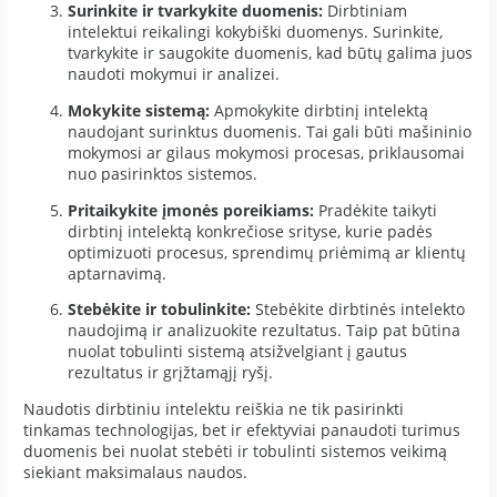
Surinkite ir tvarkykite duomenis:
Dirbtiniam
intelektui reikalingi kokybiški duomenys. Surinkite,
tvarkykite ir saugokite duomenis, kad būtų galima juos
naudoti mokymui ir analizei.
Mokykite sistemą:
Apmokykite dirbtinį intelektą
naudojant surinktus duomenis. Tai gali būti mašininio
mokymosi ar gilaus mokymosi procesas, priklausomai
nuo pasirinktos sistemos.
Pritaikykite įmonės poreikiams:
Pradėkite taikyti
dirbtinį intelektą konkrečiose srityse, kurie padės
optimizuoti procesus, sprendimų priėmimą ar klientų
aptarnavimą.
Stebėkite ir tobulinkite:
Stebėkite dirbtinės intelekto
naudojimą ir analizuokite rezultatus. Taip pat būtina
nuolat tobulinti sistemą atsižvelgiant į gautus
rezultatus ir grįžtamąjį ryšį.
Naudotis dirbtiniu intelektu reiškia ne tik pasirinkti
tinkamas technologijas, bet ir efektyviai panaudoti turimus
duomenis bei nuolat stebėti ir tobulinti sistemos veikimą
siekiant maksimalaus naudos.