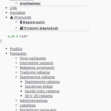
Atsiliepimai
LiJIA
Kontaktai
👤 Prisijungti
🔒 Registruotis
🔐 Priminti slaptažodį
0,00
€
CART
Pradžia
Paslaugos
Visos paslaugos
Internetinė svetainė
Reklamos priemonės
Tradicinė reklama
Skaitmeninė reklama
Skaitmeninė reklama
Socialiniai tinklai
Vaizdo įrašų reklama
3D ir 2D reklama
Administravimas
Logotipas
Marketingo paslaugos