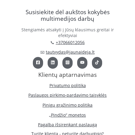
Susisiekite dėl aukštos kokybės
multimedijos darbų
Stengiamės atsakyti į Jūsų klausimus greitai ir
efektyviai
📞
+37066012056
📧
tautvydas@jaunaideja.lt
Klientų aptarnavimas
Privatumo politika
Paslaugos pirkimo-pardavimo taisyklės
Pinigų grąžinimo politika
„Pindžio“ monetos
Pagalba išsirenkant paslaugą
Turite klientą - neturite darbuotojo?