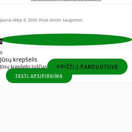
Jauna idėja © 2026 Visos teisės saugomos
0
0
Jūsų krepšelis
Jūsų krepšelis tuščias
GRĮŽTI Į PARDUOTUVĘ
TĘSTI APSIPIRKIMĄ