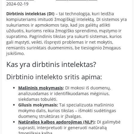
2024-02-19
Dirbtinis intelektas (DI)
– tai technologija, kuri leidžia
kompiuteriams imituoti žmogiškąjį intelektą. DI sistemos yra
sukuriamos ir apmokomos taip, kad jos galėtų atlikti
užduotis, kurioms reikia žmogiško sprendimo, mąstymo ir
supratimo. Pagrindinis tikslas yra sukurti sistemas, kurios
gali mąstyti, veikti, išspręsti problemas ir net mokytis,
remiantis surinktais duomenimis, be tiesioginio žmogaus
įsikišimo.
Kas yra dirbtinis intelektas?
Dirbtinio intelekto sritis apima:
Mašininis mokymasis
:
DI mokosi iš duomenų,
analizuodamas ir identifikuodamas mėginius,
siekdamas tobulėti.
Gilusis mokymasis:
Tai specializuota mašininio
mokymo dalis, kurios tikslas – išmokti sudėtingas
duomenų struktūras ir įžvalgas.
Natūralios kalbos apdorojimas
(NLP)
:
DI galimybė
suprasti, interpretuoti ir generuoti natūralią
žmogiškąją kalbą.