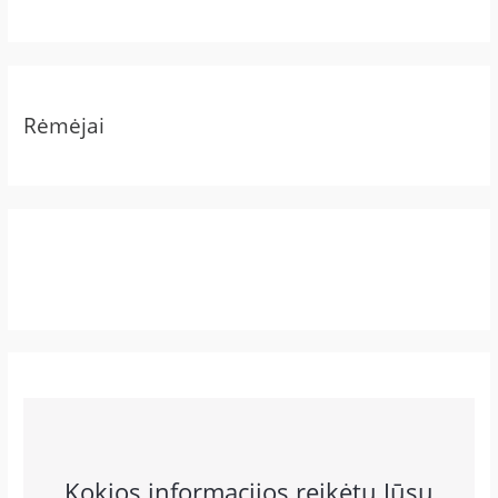
Rėmėjai
Kokios informacijos reikėtų Jūsų