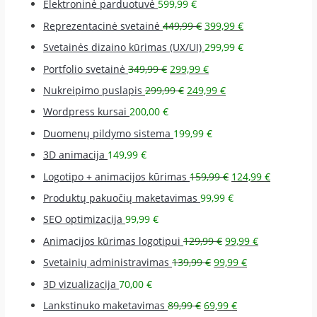
Elektroninė parduotuvė
599,99
€
Reprezentacinė svetainė
449,99
€
399,99
€
Svetainės dizaino kūrimas (UX/UI)
299,99
€
Portfolio svetainė
349,99
€
299,99
€
Nukreipimo puslapis
299,99
€
249,99
€
Wordpress kursai
200,00
€
Duomenų pildymo sistema
199,99
€
3D animacija
149,99
€
Logotipo + animacijos kūrimas
159,99
€
124,99
€
Produktų pakuočių maketavimas
99,99
€
SEO optimizacija
99,99
€
Animacijos kūrimas logotipui
129,99
€
99,99
€
Svetainių administravimas
139,99
€
99,99
€
3D vizualizacija
70,00
€
Lankstinuko maketavimas
89,99
€
69,99
€