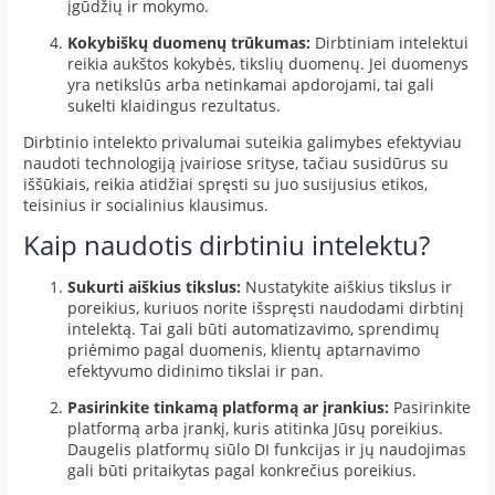
įgūdžių ir mokymo.
Kokybiškų duomenų trūkumas:
Dirbtiniam intelektui
reikia aukštos kokybės, tikslių duomenų. Jei duomenys
yra netikslūs arba netinkamai apdorojami, tai gali
sukelti klaidingus rezultatus.
Dirbtinio intelekto privalumai suteikia galimybes efektyviau
naudoti technologiją įvairiose srityse, tačiau susidūrus su
iššūkiais, reikia atidžiai spręsti su juo susijusius etikos,
teisinius ir socialinius klausimus.
Kaip naudotis dirbtiniu intelektu?
Sukurti aiškius tikslus:
Nustatykite aiškius tikslus ir
poreikius, kuriuos norite išspręsti naudodami dirbtinį
intelektą. Tai gali būti automatizavimo, sprendimų
priėmimo pagal duomenis, klientų aptarnavimo
efektyvumo didinimo tikslai ir pan.
Pasirinkite tinkamą platformą ar įrankius:
Pasirinkite
platformą arba įrankį, kuris atitinka Jūsų poreikius.
Daugelis platformų siūlo DI funkcijas ir jų naudojimas
gali būti pritaikytas pagal konkrečius poreikius.