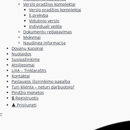
Verslo pradžios komplektai
Verslo pradžios komplektai
E.prekyba
Vidutinio verslo
Individuali veikla
Dokumentų redagavimas
Mokymai
Naudinga informacija
Dovanų kuponai
Nuolaidos
Susipažinkime
Atsiliepimai
LiJIA – Tinklaraštis
Kontaktai
Paslaugos išsirinkimo pagalba
Turi klientą – neturi darbuotojo?
Pindžio monetos
🔒 Registruotis
👤 Prisijungti