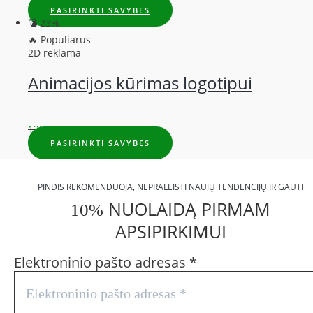
PASIRINKTI SAVYBES
💣 23%
🔥 Populiarus
2D reklama
Animacijos kūrimas logotipui
129,99
€
99,99
€
PASIRINKTI SAVYBES
PINDIS REKOMENDUOJA, NEPRALEISTI NAUJŲ TENDENCIJŲ IR GAUTI
NUOLAIDĄ PIRMAM
10%
APSIPIRKIMUI
Elektroninio pašto adresas
*