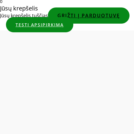
0
Jūsų krepšelis
Jūsų krepšelis tuščias
GRĮŽTI Į PARDUOTUVĘ
TĘSTI APSIPIRKIMĄ