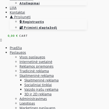
Atsiliepimai
LiJIA
Kontaktai
👤 Prisijungti
🔒 Registruotis
🔐 Priminti slaptažodį
0,00
€
CART
Pradžia
Paslaugos
Visos paslaugos
Internetinė svetainė
Reklamos priemonės
Tradicinė reklama
Skaitmeninė reklama
Skaitmeninė reklama
Socialiniai tinklai
Vaizdo įrašų reklama
3D ir 2D reklama
Administravimas
Logotipas
Marketingo paslaugos