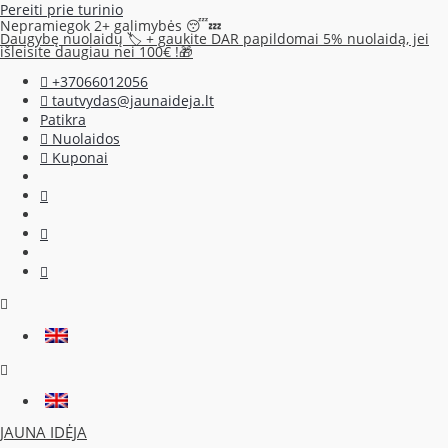
Pereiti prie turinio
Nepramiegok 2+ galimybės 😴💤
Daugybę nuolaidų 🏷️ + gaukite DAR papildomai 5% nuolaidą, jei
išleisite daugiau nei 100€ !🎁
+37066012056
tautvydas@jaunaideja.lt
Patikra
Nuolaidos
Kuponai
JAUNA IDĖJA