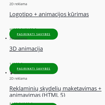
2D reklama
Logotipo + animacijos kūrimas
159,99
€
124,99
€
PASIRINKTI SAVYBES
3D reklama
3D animacija
149,99
€
PASIRINKTI SAVYBES
💣 43%
2D reklama
Reklaminių skydelių maketavimas +
animavimas (HTML 5)
34,99
€
19,99
€