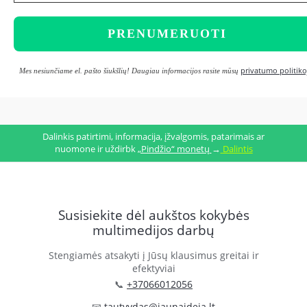
privatumo politiko
Mes nesiunčiame el. pašto šiukšlių! Daugiau informacijos rasite mūsų
Dalinkis patirtimi, informacija, įžvalgomis, patarimais ar
nuomone ir uždirbk
„Pindžio“ monetų
→
Dalintis
Susisiekite dėl aukštos kokybės
multimedijos darbų
Stengiamės atsakyti į Jūsų klausimus greitai ir
efektyviai
📞
+37066012056
📧
tautvydas@jaunaideja.lt