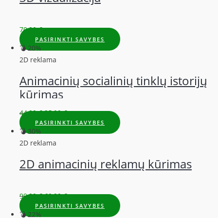
70,00
€
PASIRINKTI SAVYBES
💣 20%
2D reklama
Animacinių socialinių tinklų istorijų
kūrimas
44,99
€
35,99
€
PASIRINKTI SAVYBES
💣 30%
2D reklama
2D animacinių reklamų kūrimas
99,99
€
69,99
€
PASIRINKTI SAVYBES
💣 22%