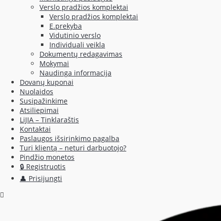
Verslo pradžios komplektai
Verslo pradžios komplektai
E.prekyba
Vidutinio verslo
Individuali veikla
Dokumentų redagavimas
Mokymai
Naudinga informacija
Dovanų kuponai
Nuolaidos
Susipažinkime
Atsiliepimai
LiJIA – Tinklaraštis
Kontaktai
Paslaugos išsirinkimo pagalba
Turi klientą – neturi darbuotojo?
Pindžio monetos
🔒 Registruotis
👤 Prisijungti