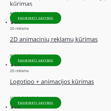
kūrimas
44,99
€
35,99
€
PASIRINKTI SAVYBES
💣 30%
2D reklama
2D animacinių reklamų kūrimas
99,99
€
69,99
€
PASIRINKTI SAVYBES
💣 22%
2D reklama
Logotipo + animacijos kūrimas
159,99
€
124,99
€
PASIRINKTI SAVYBES
💣 43%