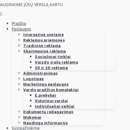
AUGINKIME JŪSŲ VERSLĄ KARTU
Pradžia
Paslaugos
Internetinė svetainė
Reklamos priemonės
Tradicinė reklama
Skaitmeninė reklama
Socialiniai tinklai
Vaizdo įrašų reklama
3D ir 2D reklama
Administravimas
Logotipas
Marketingo paslaugos
Verslo pradžios komplektai
E.prekybai
Vidutinui verslui
Individualiai veiklai
Dokumentų redagavimas
Mokymai
Naudinga informacija
Susipažinkime