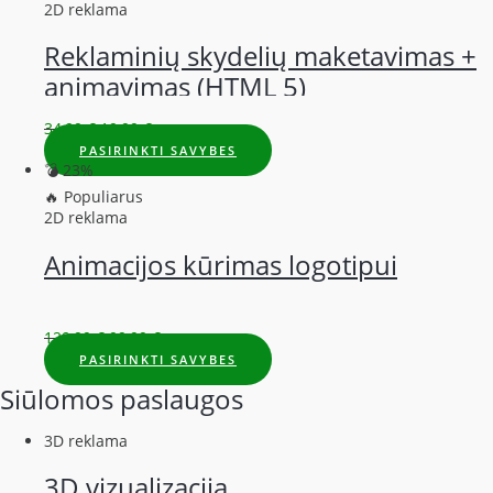
2D reklama
Reklaminių skydelių maketavimas +
animavimas (HTML 5)
34,99
€
19,99
€
PASIRINKTI SAVYBES
💣 23%
🔥 Populiarus
2D reklama
Animacijos kūrimas logotipui
129,99
€
99,99
€
PASIRINKTI SAVYBES
Siūlomos paslaugos
3D reklama
3D vizualizacija