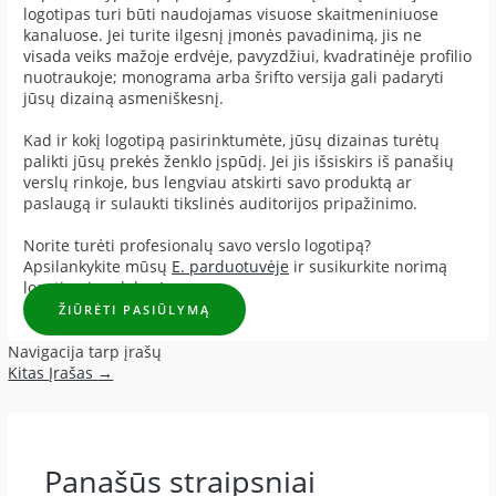
logotipas turi būti naudojamas visuose skaitmeniniuose
kanaluose. Jei turite ilgesnį įmonės pavadinimą, jis ne
visada veiks mažoje erdvėje, pavyzdžiui, kvadratinėje profilio
nuotraukoje; monograma arba šrifto versija gali padaryti
jūsų dizainą asmeniškesnį.
Kad ir kokį logotipą pasirinktumėte, jūsų dizainas turėtų
palikti jūsų prekės ženklo įspūdį. Jei jis išsiskirs iš panašių
verslų rinkoje, bus lengviau atskirti savo produktą ar
paslaugą ir sulaukti tikslinės auditorijos pripažinimo.
Norite turėti profesionalų savo verslo logotipą?
Apsilankykite mūsų
E. parduotuvėje
ir susikurkite norimą
logotipą jau dabar!
ŽIŪRĖTI PASIŪLYMĄ
Navigacija tarp įrašų
Kitas Įrašas
→
Panašūs straipsniai