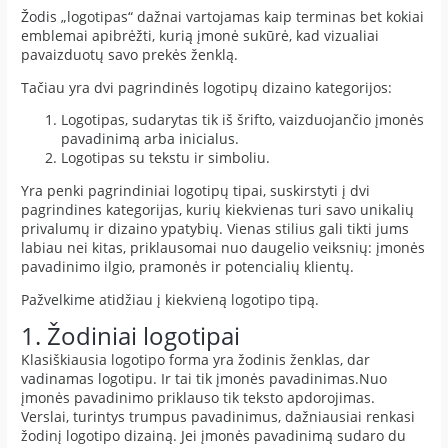
Žodis „logotipas“ dažnai vartojamas kaip terminas bet kokiai
emblemai apibrėžti, kurią įmonė sukūrė, kad vizualiai
pavaizduotų savo prekės ženklą.
Tačiau yra dvi pagrindinės logotipų dizaino kategorijos:
Logotipas, sudarytas tik iš šrifto, vaizduojančio įmonės
pavadinimą arba inicialus.
Logotipas su tekstu ir simboliu.
Yra penki pagrindiniai logotipų tipai, suskirstyti į dvi
pagrindines kategorijas, kurių kiekvienas turi savo unikalių
privalumų ir dizaino ypatybių. Vienas stilius gali tikti jums
labiau nei kitas, priklausomai nuo daugelio veiksnių: įmonės
pavadinimo ilgio, pramonės ir potencialių klientų.
Pažvelkime atidžiau į kiekvieną logotipo tipą.
1. Žodiniai logotipai
Klasiškiausia logotipo forma yra žodinis ženklas, dar
vadinamas logotipu. Ir tai tik įmonės pavadinimas.Nuo
įmonės pavadinimo priklauso tik teksto apdorojimas.
Verslai, turintys trumpus pavadinimus, dažniausiai renkasi
žodinį logotipo dizainą. Jei įmonės pavadinimą sudaro du