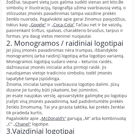
žodžiai, taupant vietą juos galima sudėti vienas ant kito.Be
simbolių ir iliustracijų, tipografija užima svarbiausią vietą, o
stilizuotas įmonės pavadinimas tampa vaizdine prekės
ženklo nuoroda. Pagalvokite apie gerai žinomus pavyzdžius,
tokius kaip
„Google“
ir
„Coca-Cola“
.Tačiau net ir be vaizdų,
pasirenkant šriftus, spalvas, charakterio bruožus, tarpus ir
formas, yra daug vietos meninei nuojautai.
2. Monogramos / raidiniai logotipai
Jei jūsų įmonės pavadinimas nėra trumpas, išbandykite
monograminį (arba raidinį) logotipą arba logotipo variantą.
Monogramos logotipą sudaro viena – keturios raidės,
dažniausiai įmonės inicialai arba pirmoji raidė. Jis
naudojamas vietoje tradicinio simbolio, todėl įmonės
tapatybė tampa įspūdinga.
Žinoma, inicialai tampa svarbiausia logotipo dalimi. Jūsų
dizaine jie turėtų būti įskaitomi, bei įsimintini.
Jei esate naujokas verslę, apsvarstykite galimybę po logotipu
įrašyti visą įmonės pavadinimą, kad padidintumėte prekės
ženklo žinomumą. Tai yra įprasta taktika, kai prekės ženklai
tik pradeda kurtis.
Pagalvokite apie
„McDonald’s“
garsąją „M“ arba kombinuotą
„C“
„Chanel“
logotipe.
3.Vaizdiniai logotipai