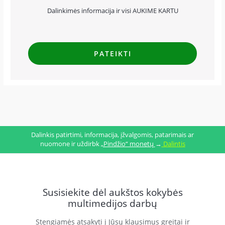
Dalinkimės informacija ir visi AUKIME KARTU
Dalinkis patirtimi, informacija, įžvalgomis, patarimais ar
nuomone ir uždirbk
„Pindžio“ monetų
→
Dalintis
Susisiekite dėl aukštos kokybės
multimedijos darbų
Stengiamės atsakyti į Jūsų klausimus greitai ir