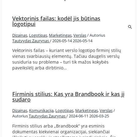
Vektorinis failas: kodėl jis būtinas
logotipui
Dizainas
,
Logotipas
,
Marketingas
,
Verslas
/ Autorius
Tautvydas Zaurynas
/
2026-05-14
2026-05-14
Vektorinis failas – kuriant verslo logotipo firminį stilių
vienas svarbiausių elementų. Tačiau daugelis verslų
susiduria su problema – turi tik mažos kokybės
paveikslėlį arba dirbtinio…
Firminis stilius: Kas yra Brandbook ir kas jį
sudaro
Dizainas
,
Komunikacija
,
Logotipas
,
Marketingas
,
Verslas
/
Autorius
Tautvydas Zaurynas
/
2024-06-11
2026-03-25
Firminis stilius arba „Brandbook“ yra esminis
dokumentas kiekvienai organizacijai, siekiančiai