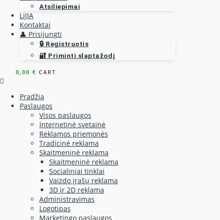
Atsiliepimai
LiJIA
Kontaktai
👤 Prisijungti
🔒 Registruotis
🔐 Priminti slaptažodį
0,00
€
CART
Pradžia
Paslaugos
Visos paslaugos
Internetinė svetainė
Reklamos priemonės
Tradicinė reklama
Skaitmeninė reklama
Skaitmeninė reklama
Socialiniai tinklai
Vaizdo įrašų reklama
3D ir 2D reklama
Administravimas
Logotipas
Marketingo paslaugos