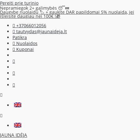
Pereiti prie turinio
Nepramiegok 2+ galimybės 😴💤
Daugybę nuolaidų 🏷️ + gaukite DAR papildomai 5% nuolaidą, jei
išleisite daugiau nei 100€ !🎁
+37066012056
tautvydas@jaunaideja.lt
Patikra
Nuolaidos
Kuponai
JAUNA IDĖJA