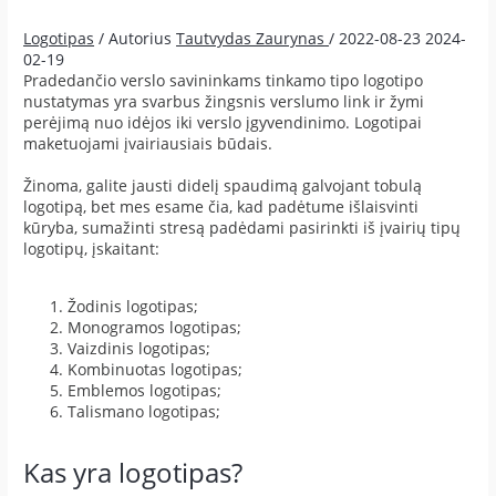
Logotipas
/ Autorius
Tautvydas Zaurynas
/
2022-08-23
2024-
02-19
Pradedančio verslo savininkams tinkamo tipo logotipo
nustatymas yra svarbus žingsnis verslumo link ir žymi
perėjimą nuo idėjos iki verslo įgyvendinimo. Logotipai
maketuojami įvairiausiais būdais.
Žinoma, galite jausti didelį spaudimą galvojant tobulą
logotipą, bet mes esame čia, kad padėtume išlaisvinti
kūryba, sumažinti stresą padėdami pasirinkti iš įvairių tipų
logotipų, įskaitant:
Žodinis logotipas;
Monogramos logotipas;
Vaizdinis logotipas;
Kombinuotas logotipas;
Emblemos logotipas;
Talismano logotipas;
Kas yra logotipas?