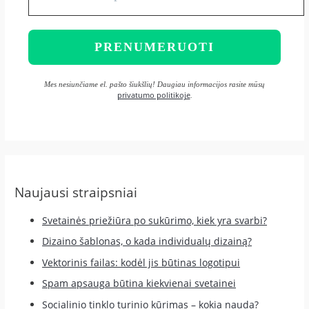
Mes nesiunčiame el. pašto šiukšlių! Daugiau informacijos rasite mūsų
privatumo politikoje
.
Naujausi straipsniai
Svetainės priežiūra po sukūrimo, kiek yra svarbi?
Dizaino šablonas, o kada individualų dizainą?
Vektorinis failas: kodėl jis būtinas logotipui
Spam apsauga būtina kiekvienai svetainei
Socialinio tinklo turinio kūrimas – kokia nauda?