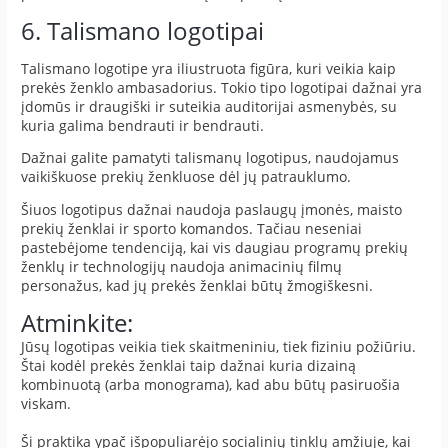
6. Talismano logotipai
Talismano logotipe yra iliustruota figūra, kuri veikia kaip
prekės ženklo ambasadorius. Tokio tipo logotipai dažnai yra
įdomūs ir draugiški ir suteikia auditorijai asmenybės, su
kuria galima bendrauti ir bendrauti.
Dažnai galite pamatyti talismanų logotipus, naudojamus
vaikiškuose prekių ženkluose dėl jų patrauklumo.
Šiuos logotipus dažnai naudoja paslaugų įmonės, maisto
prekių ženklai ir sporto komandos. Tačiau neseniai
pastebėjome tendenciją, kai vis daugiau programų prekių
ženklų ir technologijų naudoja animacinių filmų
personažus, kad jų prekės ženklai būtų žmogiškesni.
Atminkite:
Jūsų logotipas veikia tiek skaitmeniniu, tiek fiziniu požiūriu.
Štai kodėl prekės ženklai taip dažnai kuria dizainą
kombinuotą (arba monograma), kad abu būtų pasiruošia
viskam.
Ši praktika ypač išpopuliarėjo socialinių tinklų amžiuje, kai