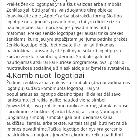
Prekės ženklo logotipas yra aiškus vaizdas arba simbolis.
Ženklas gali būti grafinis, vaizduojantis tikrą objektą
(pagalvokite apie
„Apple“
) arba abstrakčią formą.Šio tipo
logotipe nėra įmonės pavadinimo, o tai yra didelė rizika
naujai įmonei, kuri nori, kad jos pavadinimas būtų
matomas. Prekės ženklo logotipas geriausiai tinka prekės
ženklams, kurie jau yra atpažįstami.Jei jums patinka prekės
ženklo logotipo idėja, bet nesate tikri, ar tai tinkamas
pasirinkimas, apsvarstykite galimybę sukurti logotipą su
žodžių ženklo ir simbolių deriniu. Simbolis gali būti
naudojamas atskirai kai kuriose programose, pvz., profilio
nuotraukose socialinėje žiniasklaidoje ar žymėse svetainėse.
4.Kombinuoti logotipai
Žodinis ženklas arba ženklas su simboliu (dažnai vadinamas
logotipu) sudaro kombinuotą logotipą. Tai yra
populiariausias logotipo dizaino tipas, iš dalies dėl savo
lankstumo. Jei reikia, galite naudoti vieną simbolį
(pavyzdžiui, savo profilio nuotraukose ar mėgstamiausiuose
socialiniuose tinkluose) arba tik žodį ar raidę.Naudojant
jungiamąjį simbolį, simbolis gali būti dedamas šalia,
aukščiau, žemiau arba tekste. Kartais tai gali būti net raidė
įmonės pavadinime.Tačiau logotipo derinys yra geresnis
pasirinkimas naujoms įmonėms, kurioms reikia padidinti