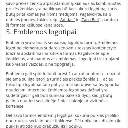
savo prekės ženklo atpažįstamumą. Galiausiai, kombinuotas
prekės ženklas yra patikimas būdas sukurti logotipą, kuris
būtų pritaikomas įvairioms medijoms. Pagalvokite, kaip
didelės įmonės, tokios kaip
„Adidas“
ir
„Taco Bell
“, naudoja
šį formatą keliuose kanaluose.
5. Emblemos logotipai
Emblema yra viena iš seniausių logotipo formų. Emblemos
logotipo elementus sudaro senovinis tekstas konteineryje
(dažnai apskritimas ar kitokia forma). Pagalvokite apie
ženklelius, antspaudus ar emblemas. Logotipai traktuojami
kaip vienas vaizdas, o ne tipografija.
Emblema gali spinduliuoti prestižą ar rafinuotumą – dažnai
siejama su ilgą istoriją turinčiais prekės ženklais. Tačiau
tokio tipo logotipai taip pat yra mažiau universalūs, ypač kai
naudojami internete. Emblemos logotipas dažnai yra
sudėtingas ir gali būti sunkiau pakeisti dydį, kad jį būtų
galima naudoti socialinėje žiniasklaidoje ar vizitinėse
kortelėse.
Dėl savo formos emblemų logotipai sukuria puikias profilio
nuotraukas socialiniuose tinkluose. Dėl unikalaus dizaino jie
puikiai atrodo nuo drabužių iki lipdukų.