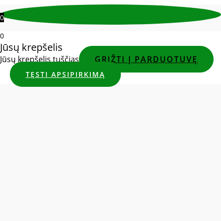
0
0
Jūsų krepšelis
Jūsų krepšelis tuščias
GRĮŽTI Į PARDUOTUVĘ
TĘSTI APSIPIRKIMĄ