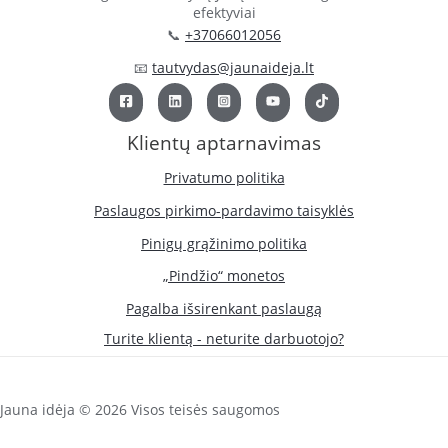
efektyviai
📞
+37066012056
📧
tautvydas@jaunaideja.lt
Klientų aptarnavimas
Privatumo politika
Paslaugos pirkimo-pardavimo taisyklės
Pinigų grąžinimo politika
„Pindžio“ monetos
Pagalba išsirenkant paslaugą
Turite klientą - neturite darbuotojo?
Jauna idėja © 2026 Visos teisės saugomos