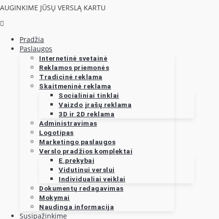
AUGINKIME JŪSŲ VERSLĄ KARTU
Pradžia
Paslaugos
Internetinė svetainė
Reklamos priemonės
Tradicinė reklama
Skaitmeninė reklama
Socialiniai tinklai
Vaizdo įrašų reklama
3D ir 2D reklama
Administravimas
Logotipas
Marketingo paslaugos
Verslo pradžios komplektai
E.prekybai
Vidutinui verslui
Individualiai veiklai
Dokumentų redagavimas
Mokymai
Naudinga informacija
Susipažinkime