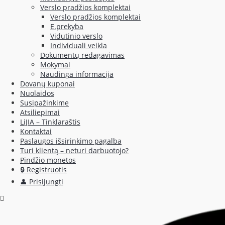
Verslo pradžios komplektai
Verslo pradžios komplektai
E.prekyba
Vidutinio verslo
Individuali veikla
Dokumentų redagavimas
Mokymai
Naudinga informacija
Dovanų kuponai
Nuolaidos
Susipažinkime
Atsiliepimai
LiJIA – Tinklaraštis
Kontaktai
Paslaugos išsirinkimo pagalba
Turi klientą – neturi darbuotojo?
Pindžio monetos
🔒 Registruotis
👤 Prisijungti