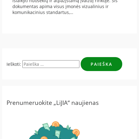
išlaikyti nuoseklų ir atpažįstamą įvaizdį rinkoje. Šis
dokumentas apima visus įmonės vizualinius ir
komunikacinius standartus,…
Ieškoti:
Prenumeruokite „LiJIA“ naujienas