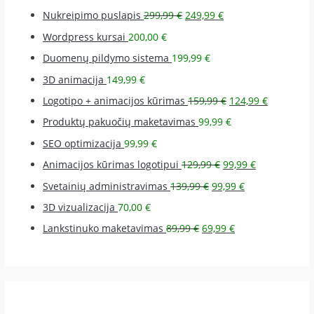
Nukreipimo puslapis
299,99
€
249,99
€
Wordpress kursai
200,00
€
Duomenų pildymo sistema
199,99
€
3D animacija
149,99
€
Logotipo + animacijos kūrimas
159,99
€
124,99
€
Produktų pakuočių maketavimas
99,99
€
SEO optimizacija
99,99
€
Animacijos kūrimas logotipui
129,99
€
99,99
€
Svetainių administravimas
139,99
€
99,99
€
3D vizualizacija
70,00
€
Lankstinuko maketavimas
89,99
€
69,99
€