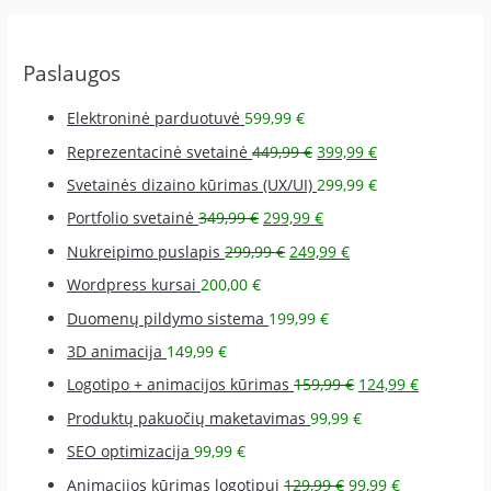
Paslaugos
Elektroninė parduotuvė
599,99
€
Reprezentacinė svetainė
449,99
€
399,99
€
Svetainės dizaino kūrimas (UX/UI)
299,99
€
Portfolio svetainė
349,99
€
299,99
€
Nukreipimo puslapis
299,99
€
249,99
€
Wordpress kursai
200,00
€
Duomenų pildymo sistema
199,99
€
3D animacija
149,99
€
Logotipo + animacijos kūrimas
159,99
€
124,99
€
Produktų pakuočių maketavimas
99,99
€
SEO optimizacija
99,99
€
Animacijos kūrimas logotipui
129,99
€
99,99
€