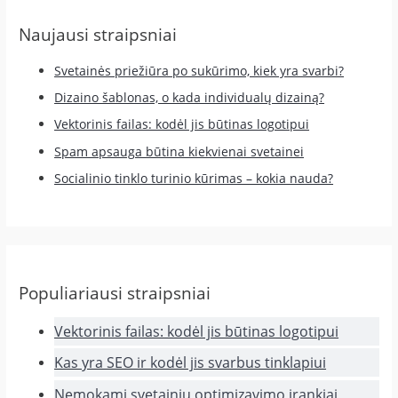
Naujausi straipsniai
Svetainės priežiūra po sukūrimo, kiek yra svarbi?
Dizaino šablonas, o kada individualų dizainą?
Vektorinis failas: kodėl jis būtinas logotipui
Spam apsauga būtina kiekvienai svetainei
Socialinio tinklo turinio kūrimas – kokia nauda?
Populiariausi straipsniai
Vektorinis failas: kodėl jis būtinas logotipui
Kas yra SEO ir kodėl jis svarbus tinklapiui
Nemokami svetainių optimizavimo įrankiai