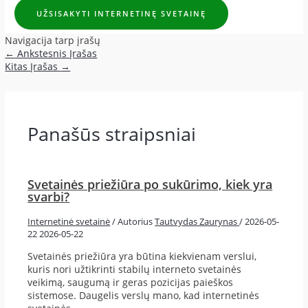
UŽSISAKYTI INTERNETINĘ SVETAINĘ
Navigacija tarp įrašų
←
Ankstesnis Įrašas
Kitas Įrašas
→
Panašūs straipsniai
Svetainės priežiūra po sukūrimo, kiek yra
svarbi?
Internetinė svetainė
/ Autorius
Tautvydas Zaurynas
/
2026-05-
22
2026-05-22
Svetainės priežiūra yra būtina kiekvienam verslui,
kuris nori užtikrinti stabilų interneto svetainės
veikimą, saugumą ir geras pozicijas paieškos
sistemose. Daugelis verslų mano, kad internetinės