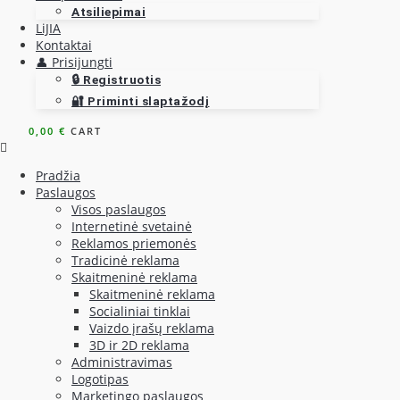
Atsiliepimai
LiJIA
Kontaktai
👤 Prisijungti
🔒 Registruotis
🔐 Priminti slaptažodį
0,00
€
CART
Pradžia
Paslaugos
Visos paslaugos
Internetinė svetainė
Reklamos priemonės
Tradicinė reklama
Skaitmeninė reklama
Skaitmeninė reklama
Socialiniai tinklai
Vaizdo įrašų reklama
3D ir 2D reklama
Administravimas
Logotipas
Marketingo paslaugos