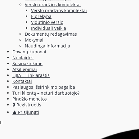
Verslo pradžios komplektai
Verslo pradžios komplektai
E.prekyba
Vidutinio verslo
Individuali veikla
Dokumentų redagavimas
Mokymai
Naudinga informacija
Dovanų kuponai
Nuolaidos
Susipažinkime
Atsiliepimai
LiJIA – Tinklaraštis
Kontaktai
Paslaugos išsirinkimo pagalba
Turi klientą – neturi darbuotojo?
Pindžio monetos
🔒 Registruotis
👤 Prisijungti