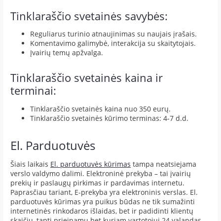
Tinklaraščio svetainės savybės:
Reguliarus turinio atnaujinimas su naujais įrašais.
Komentavimo galimybė, interakcija su skaitytojais.
Įvairių temų apžvalga.
Tinklaraščio svetainės kaina ir
terminai:
Tinklaraščio svetainės kaina nuo 350 eurų.
Tinklaraščio svetainės kūrimo terminas: 4-7 d.d.
El. Parduotuvės
Šiais laikais
El. parduotuvės kūrimas
tampa neatsiejama
verslo valdymo dalimi. Elektroninė prekyba – tai įvairių
prekių ir paslaugų pirkimas ir pardavimas internetu.
Paprasčiau tariant, E-prekyba yra elektroninis verslas. El.
parduotuvės kūrimas yra puikus būdas ne tik sumažinti
internetinės rinkodaros išlaidas, bet ir padidinti klientų
skaičių, tapti prieinamu bet kuriam vartotojui 24 valandas