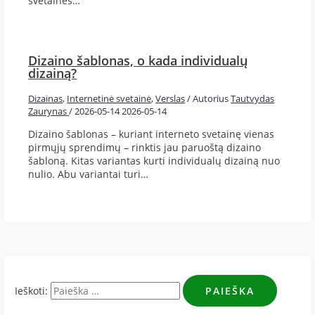
svetainės…
Dizaino šablonas, o kada individualų
dizainą?
Dizainas
,
Internetinė svetainė
,
Verslas
/ Autorius
Tautvydas
Zaurynas
/
2026-05-14
2026-05-14
Dizaino šablonas – kuriant interneto svetainę vienas
pirmųjų sprendimų – rinktis jau paruoštą dizaino
šabloną. Kitas variantas kurti individualų dizainą nuo
nulio. Abu variantai turi…
Ieškoti: