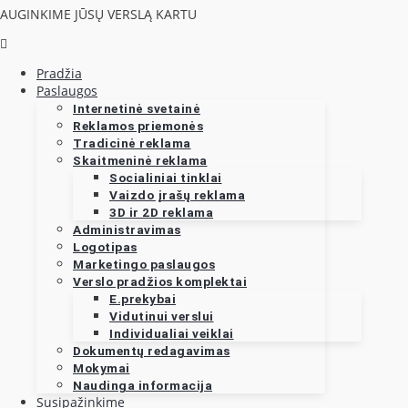
AUGINKIME JŪSŲ VERSLĄ KARTU
Pradžia
Paslaugos
Internetinė svetainė
Reklamos priemonės
Tradicinė reklama
Skaitmeninė reklama
Socialiniai tinklai
Vaizdo įrašų reklama
3D ir 2D reklama
Administravimas
Logotipas
Marketingo paslaugos
Verslo pradžios komplektai
E.prekybai
Vidutinui verslui
Individualiai veiklai
Dokumentų redagavimas
Mokymai
Naudinga informacija
Susipažinkime