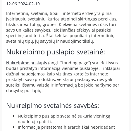
12-06
2024-02-19
Internetinių svetainių tipai – interneto erdvė yra pilna
įvairiausių svetainių, kurios atspindi skirtingas poreikius,
tikslus ir vartotojų grupes. Kiekviena svetainės rūšis turi
savo unikalias savybes, leidžiančias efektyviai pasiekti
specifinę auditoriją. Štai keletas populiarių internetinių
svetainių tipų, jų savybių ir naudojimo tikslų.
Nukreipimo puslapio svetainė:
Nukreipimo puslapis
(angl. “Landing page”) yra efektyvus
būdas pristatyti informaciją viename puslapyje. Tinklapiai
dažnai naudojamos, kaip vizitinės kortelės internete
pristatyti savo produktus, verslą ar paslaugas, nes gali
suteikti išsamų vaizdą ir informaciją be jokio naršymo per
daugybę puslapių.
Nukreipimo svetainės savybės:
Nukreipimo puslapio svetainė sukuria vieningą
naudotojo patirtį.
Informacija pristatoma hierarchiškai nepridedant