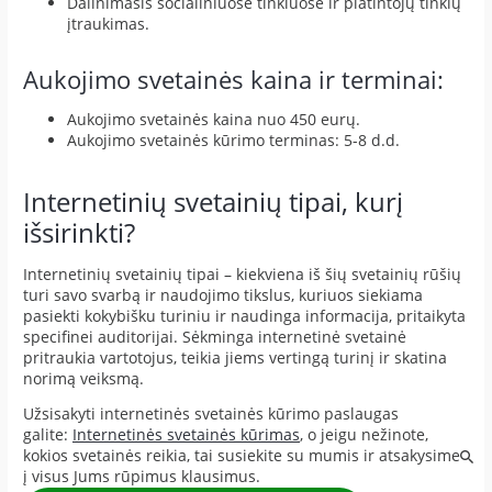
Dalinimasis socialiniuose tinkluose ir platintojų tinklų
įtraukimas.
Aukojimo svetainės kaina ir terminai:
Aukojimo svetainės kaina nuo 450 eurų.
Aukojimo svetainės kūrimo terminas: 5-8 d.d.
Internetinių svetainių tipai, kurį
išsirinkti?
Internetinių svetainių tipai – kiekviena iš šių svetainių rūšių
turi savo svarbą ir naudojimo tikslus, kuriuos siekiama
pasiekti kokybišku turiniu ir naudinga informacija, pritaikyta
specifinei auditorijai. Sėkminga internetinė svetainė
pritraukia vartotojus, teikia jiems vertingą turinį ir skatina
norimą veiksmą.
Užsisakyti internetinės svetainės kūrimo paslaugas
galite:
Internetinės svetainės kūrimas
, o jeigu nežinote,
kokios svetainės reikia, tai susiekite su mumis ir atsakysime
į visus Jums rūpimus klausimus.