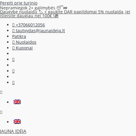
Pereiti prie turinio
Nepramiegok 2+ galimybės 😴💤
Daugybę nuolaidų 🏷️ + gaukite DAR papildomai 5% nuolaidą, jei
išleisite daugiau nei 100€ !🎁
+37066012056
tautvydas@jaunaideja.lt
Patikra
Nuolaidos
Kuponai
JAUNA IDĖJA