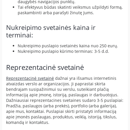
daugybės navigacijos punktų.
Tai efektyvus būdas skatinti veiksmus užpildyti formą,
paskambinti arba parašyti žinutę Jums.
Nukreipimo svetainės kaina ir
terminai:
Nukreipimo puslapio svetainės kaina nuo 250 eurų.
Nukreipimo puslapio kūrimo terminas: 3-5 d.d.
Reprezentacinė svetainė
Reprezentacinė svetainė
dažnai yra išsamus internetinis
atvaizdas verslo ar organizacijos. Ji paprastai skirta
bendrajam susipažinimui su verslu, suteikiant plačią
informaciją apie įmonę, istoriją, paslaugas ir darbuotojus.
Dažniausiai reprezentacines svetaines sudaro 3-5 puslapiai:
Pradžia, paslaugos (arba prekės), portfolio (arba galerija),
apie mus, kontaktai. Puslapiai skirti pristatyti informaciją
apie įmonės paslaugas, produktus, veiklą, istoriją, tikslus,
komandą ir kontaktus.