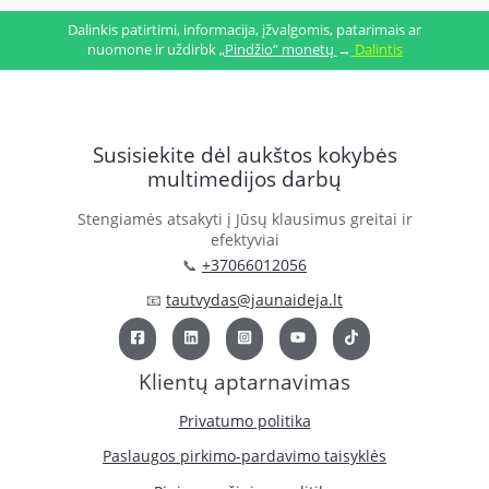
Dalinkis patirtimi, informacija, įžvalgomis, patarimais ar
nuomone ir uždirbk
„Pindžio“ monetų
→
Dalintis
Susisiekite dėl aukštos kokybės
multimedijos darbų
Stengiamės atsakyti į Jūsų klausimus greitai ir
efektyviai
📞
+37066012056
📧
tautvydas@jaunaideja.lt
Klientų aptarnavimas
Privatumo politika
Paslaugos pirkimo-pardavimo taisyklės