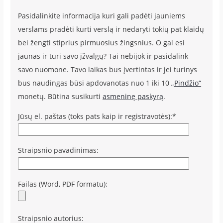
Pasidalinkite informacija kuri gali padėti jauniems
verslams pradėti kurti verslą ir nedaryti tokių pat klaidų
bei žengti stiprius pirmuosius žingsnius. O gal esi
jaunas ir turi savo įžvalgų? Tai nebijok ir pasidalink
savo nuomone. Tavo laikas bus įvertintas ir jei turinys
bus naudingas būsi apdovanotas nuo 1 iki 10
„Pindžio“
monetų. Būtina susikurti
asmeninę paskyrą
.
Jūsų el. paštas (toks pats kaip ir registravotės):*
Straipsnio pavadinimas:
Failas (Word, PDF formatu):
Straipsnio autorius: