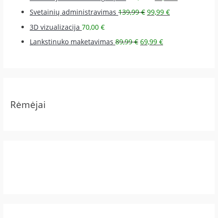
Svetainių administravimas
139,99
€
99,99
€
3D vizualizacija
70,00
€
Lankstinuko maketavimas
89,99
€
69,99
€
Rėmėjai