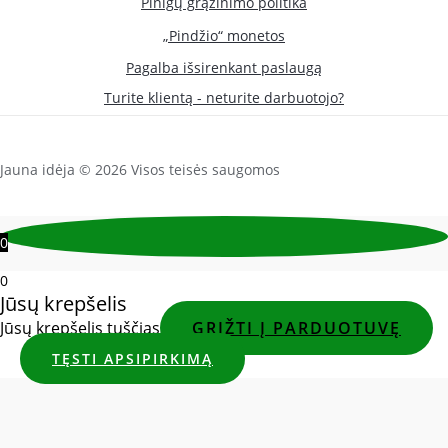
Pinigų grąžinimo politika
„Pindžio“ monetos
Pagalba išsirenkant paslaugą
Turite klientą - neturite darbuotojo?
Jauna idėja © 2026 Visos teisės saugomos
0
0
Jūsų krepšelis
Jūsų krepšelis tuščias
GRĮŽTI Į PARDUOTUVĘ
TĘSTI APSIPIRKIMĄ