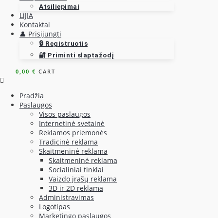
Atsiliepimai
LiJIA
Kontaktai
👤 Prisijungti
🔒 Registruotis
🔐 Priminti slaptažodį
0,00
€
CART
Pradžia
Paslaugos
Visos paslaugos
Internetinė svetainė
Reklamos priemonės
Tradicinė reklama
Skaitmeninė reklama
Skaitmeninė reklama
Socialiniai tinklai
Vaizdo įrašų reklama
3D ir 2D reklama
Administravimas
Logotipas
Marketingo paslaugos