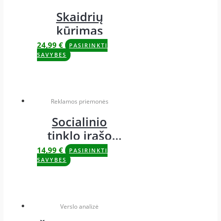
Skaidrių
kūrimas
24,99
€
PASIRINKTI
SAVYBES
Reklamos priemonės
Socialinio
tinklo įrašo
maketas
14,99
€
PASIRINKTI
SAVYBES
Verslo analizė