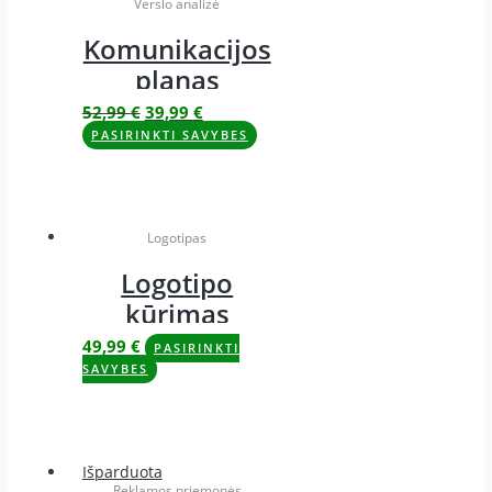
Verslo analizė
Komunikacijos
planas
52,99
€
39,99
€
PASIRINKTI SAVYBES
Logotipas
Logotipo
kūrimas
49,99
€
PASIRINKTI
SAVYBES
Išparduota
Reklamos priemonės