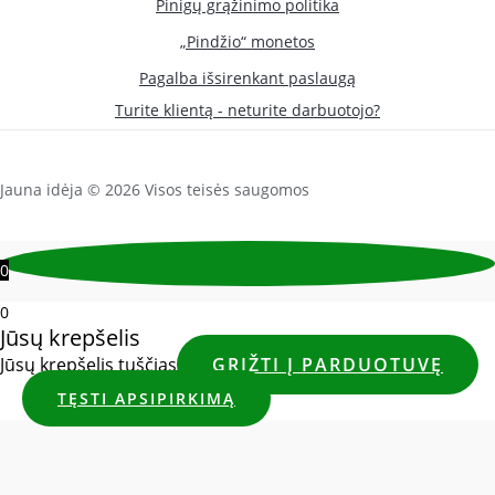
Pinigų grąžinimo politika
„Pindžio“ monetos
Pagalba išsirenkant paslaugą
Turite klientą - neturite darbuotojo?
Jauna idėja © 2026 Visos teisės saugomos
0
0
Jūsų krepšelis
Jūsų krepšelis tuščias
GRĮŽTI Į PARDUOTUVĘ
TĘSTI APSIPIRKIMĄ