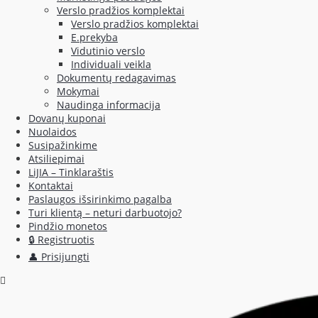
Verslo pradžios komplektai
Verslo pradžios komplektai
E.prekyba
Vidutinio verslo
Individuali veikla
Dokumentų redagavimas
Mokymai
Naudinga informacija
Dovanų kuponai
Nuolaidos
Susipažinkime
Atsiliepimai
LiJIA – Tinklaraštis
Kontaktai
Paslaugos išsirinkimo pagalba
Turi klientą – neturi darbuotojo?
Pindžio monetos
🔒 Registruotis
👤 Prisijungti