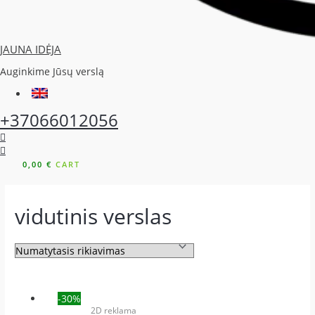
JAUNA IDĖJA
Auginkime Jūsų verslą
+37066012056
0,00
€
CART
vidutinis verslas
-30%
2D reklama