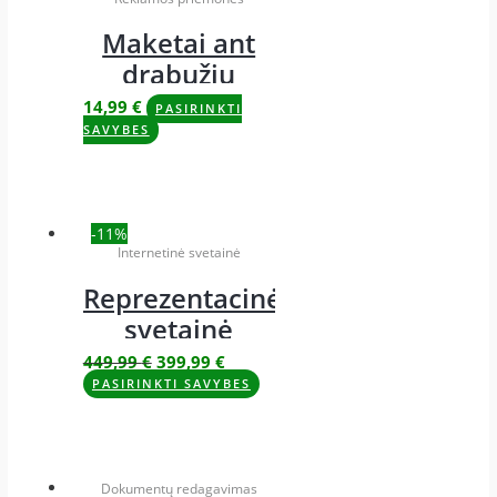
Maketai ant
drabužių
14,99
€
PASIRINKTI
SAVYBES
-11%
Internetinė svetainė
Reprezentacinė
svetainė
449,99
€
399,99
€
PASIRINKTI SAVYBES
Dokumentų redagavimas