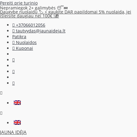
Pereiti prie turinio
Nepramiegok 2+ galimybės 😴💤
Daugybę nuolaidų 🏷️ + gaukite DAR papildomai 5% nuolaidą, jei
išleisite daugiau nei 100€ !🎁
+37066012056
tautvydas@jaunaideja.lt
Patikra
Nuolaidos
Kuponai
JAUNA IDĖJA