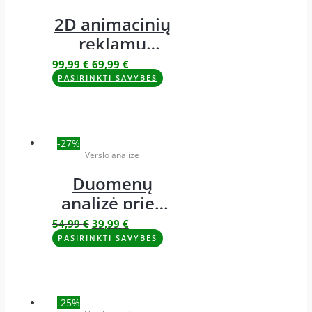
2D animacinių
reklamų
kūrimas
99,99
€
69,99
€
PASIRINKTI SAVYBES
-27%
Verslo analizė
Duomenų
analizė prieš
verslo pradžią
54,99
€
39,99
€
PASIRINKTI SAVYBES
-25%