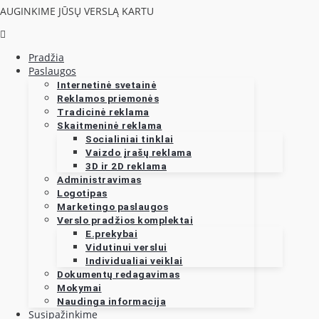
AUGINKIME JŪSŲ VERSLĄ KARTU
Pradžia
Paslaugos
Internetinė svetainė
Reklamos priemonės
Tradicinė reklama
Skaitmeninė reklama
Socialiniai tinklai
Vaizdo įrašų reklama
3D ir 2D reklama
Administravimas
Logotipas
Marketingo paslaugos
Verslo pradžios komplektai
E.prekybai
Vidutinui verslui
Individualiai veiklai
Dokumentų redagavimas
Mokymai
Naudinga informacija
Susipažinkime