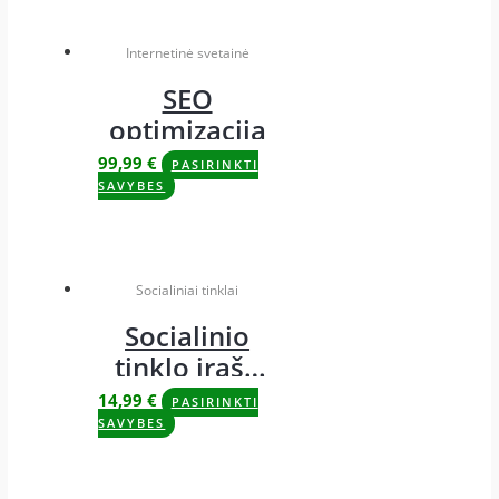
Internetinė svetainė
SEO
optimizacija
99,99
€
PASIRINKTI
SAVYBES
Socialiniai tinklai
Socialinio
tinklo įrašo
maketas
14,99
€
PASIRINKTI
SAVYBES