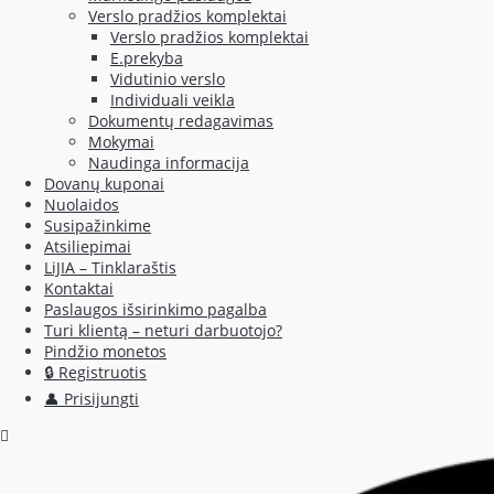
Verslo pradžios komplektai
Verslo pradžios komplektai
E.prekyba
Vidutinio verslo
Individuali veikla
Dokumentų redagavimas
Mokymai
Naudinga informacija
Dovanų kuponai
Nuolaidos
Susipažinkime
Atsiliepimai
LiJIA – Tinklaraštis
Kontaktai
Paslaugos išsirinkimo pagalba
Turi klientą – neturi darbuotojo?
Pindžio monetos
🔒 Registruotis
👤 Prisijungti