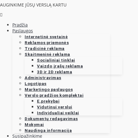
AUGINKIME JŪSŲ VERSLĄ KARTU
Pradžia
Paslaugos
Internetinė svetainė
Reklamos priemonės
Tradicinė reklama
Skaitmeninė reklama
Socialiniai tinklai
Vaizdo įrašų reklama
3D ir 2D reklama
Administravimas
Logotipas
Marketingo paslaugos
Verslo pradžios komplektai
E.prekybai
Vidutinui verslui
Individualiai veiklai
Dokumentų redagavimas
Mokymai
Naudinga informacija
Susipažinkime