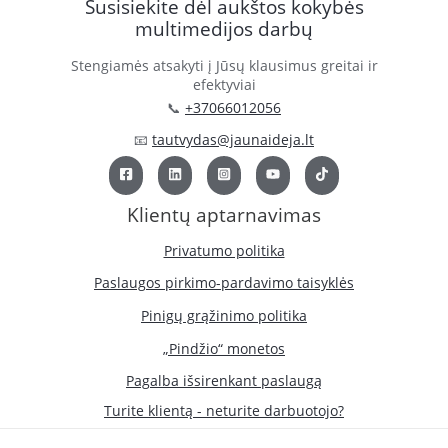
Susisiekite dėl aukštos kokybės
multimedijos darbų
Stengiamės atsakyti į Jūsų klausimus greitai ir
efektyviai
📞
+37066012056
📧
tautvydas@jaunaideja.lt
Klientų aptarnavimas
Privatumo politika
Paslaugos pirkimo-pardavimo taisyklės
Pinigų grąžinimo politika
„Pindžio“ monetos
Pagalba išsirenkant paslaugą
Turite klientą - neturite darbuotojo?