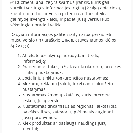
✅ Duomenų analizė yra svarbus įrankis, kuris gali
suteikti vertingos informacijos ir gilią įžvalgą apie rinką,
klientų poreikius ir verslo potencialą. Tai suteikia
galimybę išvengti klaidų ir padėti jūsų verslui kuo
sėkmingiau pradėti veiklą.
Daugiau informacijos galite skaityti arba peržiūrėti
mūsų verslo tinklaraštyje
LiJIA
(Lietuvos Jaunos Idėjos
Apžvalga).
Atliekate užsakymą, nurodydami tikslią
informaciją;
Pradedame rinkos, užsakavo, konkurentų analizės
ir tikslų nustatymus;
Socialinių tinklų konkurencijos nustatymas;
Mokamų reklamų įkainių ir reikiamo biudžeto
nustatymas;
Nustatomas žmonių skaičius, kuris internete
ieškotų Jūsų verslo;
Nustatomas tinkamiausias regionas, laikotarpis,
paieškos tipas, kategorijų plėtimasis auginant
Jūsų pardavimus;
Kiek produktas ar paslauga naudingą Jūsų
klientui;