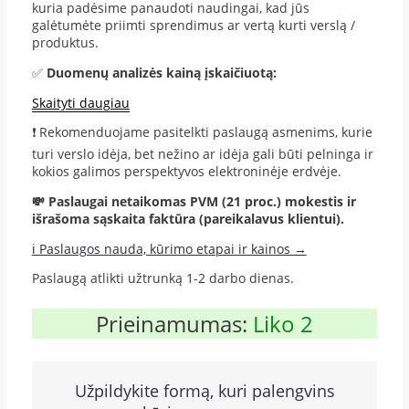
kuria padėsime panaudoti naudingai, kad jūs
galėtumėte priimti sprendimus ar vertą kurti verslą /
produktus.
✅
Duomenų analizės kainą įskaičiuotą:
Skaityti daugiau
❗ Rekomenduojame pasitelkti paslaugą asmenims, kurie
turi verslo idėja, bet nežino ar idėja gali būti pelninga ir
kokios galimos perspektyvos elektroninėje erdvėje.
💸 Paslaugai netaikomas PVM (21 proc.) mokestis ir
išrašoma sąskaita faktūra (pareikalavus klientui).
ℹ️ Paslaugos nauda, kūrimo etapai ir kainos →
Paslaugą atlikti užtrunką 1-2 darbo dienas.
Prieinamumas:
Liko 2
Užpildykite formą, kuri palengvins