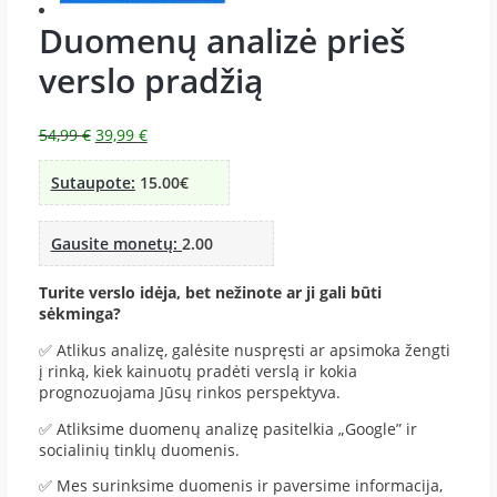
Duomenų analizė prieš
verslo pradžią
54,99
€
39,99
€
Sutaupote:
15.00€
Gausite monetų:
2.00
Turite verslo idėja, bet nežinote ar ji gali būti
sėkminga?
✅ Atlikus analizę, galėsite nuspręsti ar apsimoka žengti
į rinką, kiek kainuotų pradėti verslą ir kokia
prognozuojama Jūsų rinkos perspektyva.
✅ Atliksime duomenų analizę pasitelkia „Google” ir
socialinių tinklų duomenis.
✅ Mes surinksime duomenis ir paversime informacija,