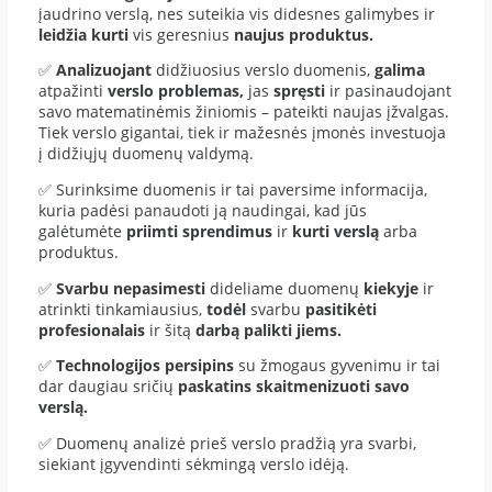
įaudrino verslą, nes suteikia vis didesnes galimybes ir
leidžia kurti
vis geresnius
naujus produktus.
✅
Analizuojant
didžiuosius verslo duomenis,
galima
atpažinti
verslo problemas,
jas
spręsti
ir pasinaudojant
savo matematinėmis žiniomis – pateikti naujas įžvalgas.
Tiek verslo gigantai, tiek ir mažesnės įmonės investuoja
į didžiųjų duomenų valdymą.
✅ Surinksime duomenis ir tai paversime informacija,
kuria padėsi panaudoti ją naudingai, kad jūs
galėtumėte
priimti sprendimus
ir
kurti verslą
arba
produktus.
✅
Svarbu nepasimesti
dideliame duomenų
kiekyje
ir
atrinkti tinkamiausius,
todėl
svarbu
pasitikėti
profesionalais
ir šitą
darbą palikti jiems.
✅
Technologijos persipins
su žmogaus gyvenimu ir tai
dar daugiau sričių
paskatins skaitmenizuoti savo
verslą.
✅ Duomenų analizė prieš verslo pradžią yra svarbi,
siekiant įgyvendinti sėkmingą verslo idėją.