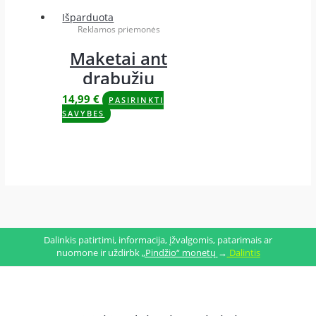
Išparduota
Reklamos priemonės
Maketai ant
drabužių
14,99
€
PASIRINKTI
SAVYBES
Dalinkis patirtimi, informacija, įžvalgomis, patarimais ar
nuomone ir uždirbk
„Pindžio“ monetų
→
Dalintis