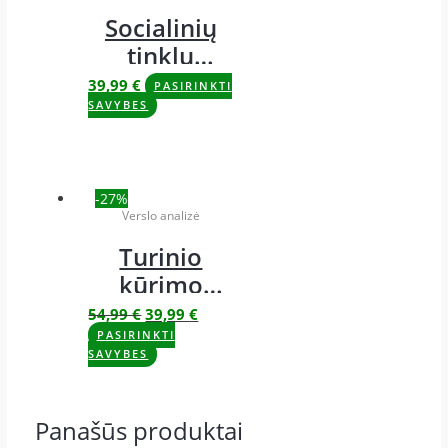
Socialinių
tinklų
marketingas
39,99
€
PASIRINKTI
SAVYBES
-27%
Verslo analizė
Turinio
kūrimo
planas
54,99
€
39,99
€
PASIRINKTI
SAVYBES
Panašūs produktai