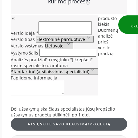
kūrimo procesą:
€
produkto
kiekis:
KR
Duomenų
Verslo idėja
*
analizė
Verslo tipas
prieš
Verslo vystymas
verslo
Vystymo šalis
pradžią
Analizės pradžia
Po mygtuku "Į krepšelį"
rasite specialisto užimtumą
Papildoma informacija
Dėl užsakymų skaičiaus specialistas Jūsų krepšelio
užsakymus pradėtų atlikinėti po 1 d.d.
ATSIŲSKITE SAVO KLAUSIMĄ/PROJEKTĄ