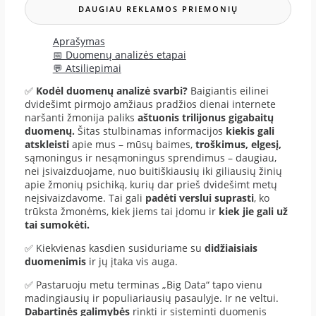
DAUGIAU REKLAMOS PRIEMONIŲ
Aprašymas
📅 Duomenų analizės etapai
💬 Atsiliepimai
✅
Kodėl duomenų analizė svarbi?
Baigiantis eilinei
dvidešimt pirmojo amžiaus pradžios dienai internete
naršanti žmonija paliks
aštuonis trilijonus gigabaitų
duomenų.
Šitas stulbinamas informacijos
kiekis gali
atskleisti
apie mus – mūsų baimes,
troškimus, elgesį,
sąmoningus ir nesąmoningus sprendimus – daugiau,
nei įsivaizduojame, nuo buitiškiausių iki giliausių žinių
apie žmonių psichiką, kurių dar prieš dvidešimt metų
neįsivaizdavome. Tai gali
padėti verslui suprasti
, ko
trūksta žmonėms, kiek jiems tai įdomu ir
kiek jie gali už
tai sumokėti.
✅ Kiekvienas kasdien susiduriame su
didžiaisiais
duomenimis
ir jų įtaka vis auga.
✅ Pastaruoju metu terminas „Big Data“ tapo vienu
madingiausių ir populiariausių pasaulyje. Ir ne veltui.
Dabartinės galimybės
rinkti ir sisteminti duomenis