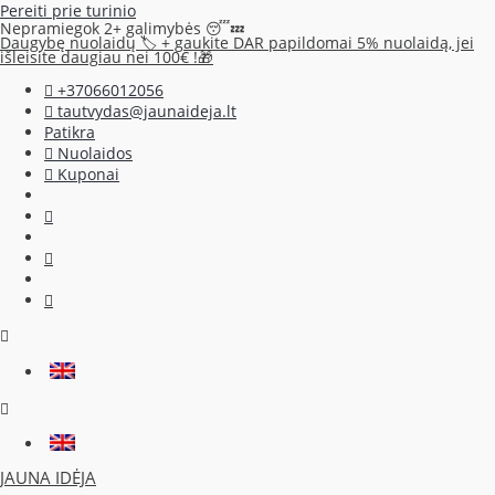
Pereiti prie turinio
Nepramiegok 2+ galimybės 😴💤
Daugybę nuolaidų 🏷️ + gaukite DAR papildomai 5% nuolaidą, jei
išleisite daugiau nei 100€ !🎁
+37066012056
tautvydas@jaunaideja.lt
Patikra
Nuolaidos
Kuponai
JAUNA IDĖJA