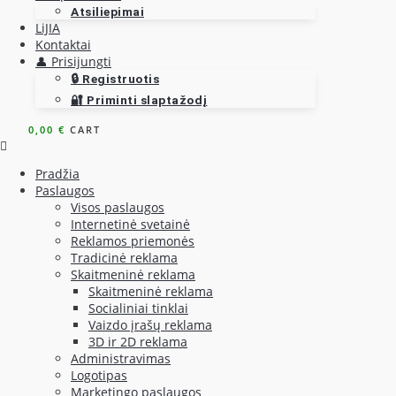
Atsiliepimai
LiJIA
Kontaktai
👤 Prisijungti
🔒 Registruotis
🔐 Priminti slaptažodį
0,00
€
CART
Pradžia
Paslaugos
Visos paslaugos
Internetinė svetainė
Reklamos priemonės
Tradicinė reklama
Skaitmeninė reklama
Skaitmeninė reklama
Socialiniai tinklai
Vaizdo įrašų reklama
3D ir 2D reklama
Administravimas
Logotipas
Marketingo paslaugos