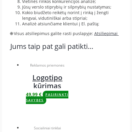
Vietinės rinkos konkurencijos analizė;
Jūsų verslo stiprybių ir silpnybių nustatymas;
Kokio biudžeto reikėtų norint į rinką į žengti
lengvai, vidutiniškai arba stipriai;
Analizė atsiunčiame klientui į El. paštą;
🌐 Visus atsiliepimus galite rasti puslapyje:
Atsiliepimai
Jums taip pat gali patikti…
Reklamos priemonės
Logotipo
kūrimas
49,99
€
PASIRINKTI
SAVYBES
Socialiniai tinklai