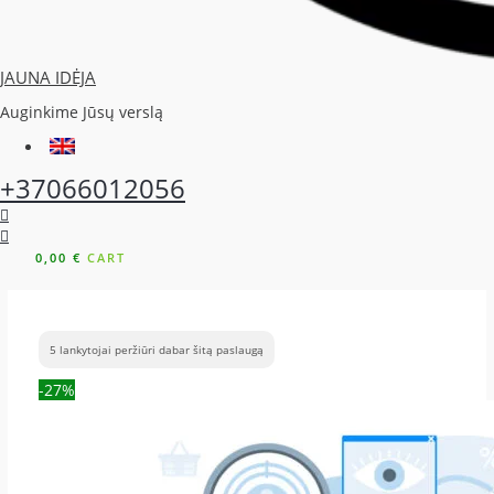
JAUNA IDĖJA
Auginkime Jūsų verslą
+37066012056
0,00
€
CART
5
lankytojai peržiūri dabar šitą paslaugą
-27%