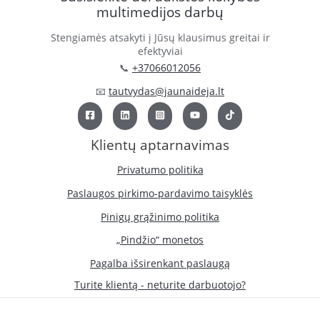
multimedijos darbų
Stengiamės atsakyti į Jūsų klausimus greitai ir
efektyviai
📞
+37066012056
📧
tautvydas@jaunaideja.lt
Klientų aptarnavimas
Privatumo politika
Paslaugos pirkimo-pardavimo taisyklės
Pinigų grąžinimo politika
„Pindžio“ monetos
Pagalba išsirenkant paslaugą
Turite klientą - neturite darbuotojo?