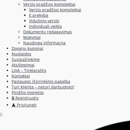
Verslo pradžios komplektai
Verslo pradžios komplektai
E.prekyba
Vidutinio verslo
Individuali veikla
Dokumentų redagavimas
Mokymai
Naudinga informacija
Dovanų kuponai
Nuolaidos
Susipažinkime
Atsiliepimai
LiJIA – Tinklaraštis
Kontaktai
Paslaugos išsirinkimo pagalba
Turi klientą – neturi darbuotojo?
Pindžio monetos
🔒 Registruotis
👤 Prisijungti