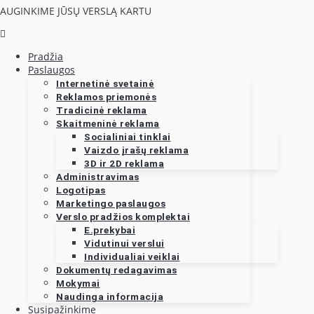
AUGINKIME JŪSŲ VERSLĄ KARTU
Pradžia
Paslaugos
Internetinė svetainė
Reklamos priemonės
Tradicinė reklama
Skaitmeninė reklama
Socialiniai tinklai
Vaizdo įrašų reklama
3D ir 2D reklama
Administravimas
Logotipas
Marketingo paslaugos
Verslo pradžios komplektai
E.prekybai
Vidutinui verslui
Individualiai veiklai
Dokumentų redagavimas
Mokymai
Naudinga informacija
Susipažinkime