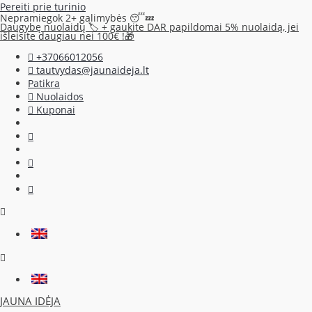
Pereiti prie turinio
Nepramiegok 2+ galimybės 😴💤
Daugybę nuolaidų 🏷️ + gaukite DAR papildomai 5% nuolaidą, jei
išleisite daugiau nei 100€ !🎁
+37066012056
tautvydas@jaunaideja.lt
Patikra
Nuolaidos
Kuponai
JAUNA IDĖJA