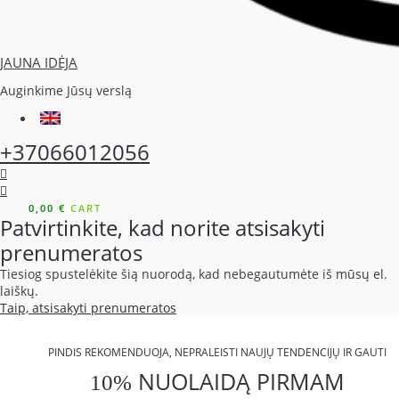
JAUNA IDĖJA
Auginkime Jūsų verslą
+37066012056
0,00
€
CART
Patvirtinkite, kad norite atsisakyti
prenumeratos
Tiesiog spustelėkite šią nuorodą, kad nebegautumėte iš mūsų el.
laiškų.
Taip, atsisakyti prenumeratos
PINDIS REKOMENDUOJA, NEPRALEISTI NAUJŲ TENDENCIJŲ IR GAUTI
NUOLAIDĄ PIRMAM
10%