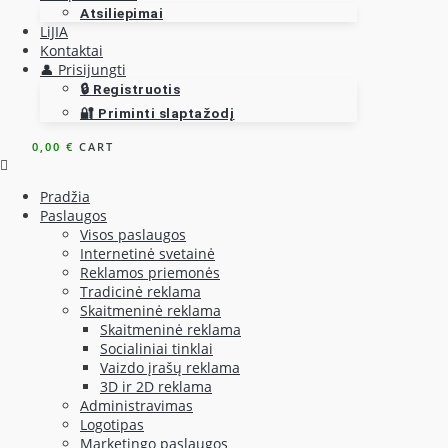
Atsiliepimai
LiJIA
Kontaktai
👤 Prisijungti
🔒 Registruotis
🔐 Priminti slaptažodį
0,00
€
CART
Pradžia
Paslaugos
Visos paslaugos
Internetinė svetainė
Reklamos priemonės
Tradicinė reklama
Skaitmeninė reklama
Skaitmeninė reklama
Socialiniai tinklai
Vaizdo įrašų reklama
3D ir 2D reklama
Administravimas
Logotipas
Marketingo paslaugos