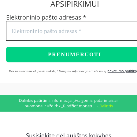
APSIPIRKIMUI
Elektroninio pašto adresas
*
privatumo politiko
Mes nesiunčiame el. pašto šiukšlių! Daugiau informacijos rasite mūsų
Dalinkis patirtimi, informacija, įžvalgomis, patarimais ar
nuomone ir uždirbk
„Pindžio“ monetų
→
Dalintis
Susisiekite dėl aukštos kokybės