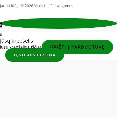
Jauna idėja © 2026 Visos teisės saugomos
0
0
Jūsų krepšelis
Jūsų krepšelis tuščias
GRĮŽTI Į PARDUOTUVĘ
TĘSTI APSIPIRKIMĄ