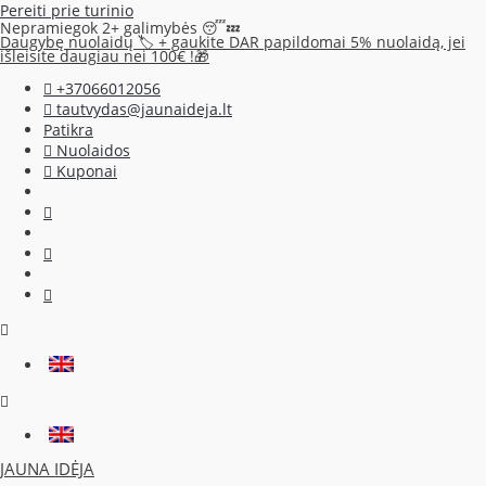
Pereiti prie turinio
Nepramiegok 2+ galimybės 😴💤
Daugybę nuolaidų 🏷️ + gaukite DAR papildomai 5% nuolaidą, jei
išleisite daugiau nei 100€ !🎁
+37066012056
tautvydas@jaunaideja.lt
Patikra
Nuolaidos
Kuponai
JAUNA IDĖJA