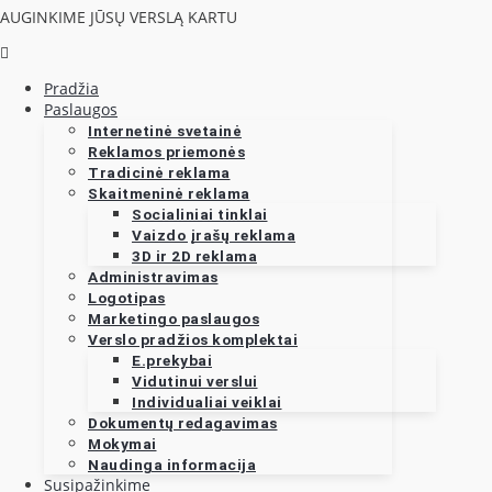
AUGINKIME JŪSŲ VERSLĄ KARTU
Pradžia
Paslaugos
Internetinė svetainė
Reklamos priemonės
Tradicinė reklama
Skaitmeninė reklama
Socialiniai tinklai
Vaizdo įrašų reklama
3D ir 2D reklama
Administravimas
Logotipas
Marketingo paslaugos
Verslo pradžios komplektai
E.prekybai
Vidutinui verslui
Individualiai veiklai
Dokumentų redagavimas
Mokymai
Naudinga informacija
Susipažinkime