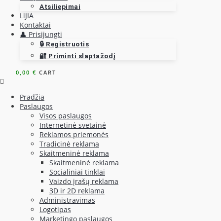
Atsiliepimai
LiJIA
Kontaktai
👤 Prisijungti
🔒 Registruotis
🔐 Priminti slaptažodį
0,00
€
CART
Pradžia
Paslaugos
Visos paslaugos
Internetinė svetainė
Reklamos priemonės
Tradicinė reklama
Skaitmeninė reklama
Skaitmeninė reklama
Socialiniai tinklai
Vaizdo įrašų reklama
3D ir 2D reklama
Administravimas
Logotipas
Marketingo paslaugos