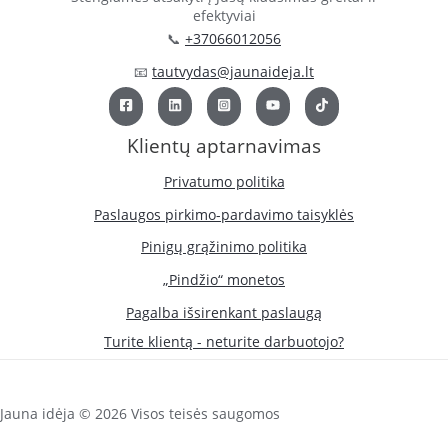
efektyviai
📞
+37066012056
📧
tautvydas@jaunaideja.lt
Klientų aptarnavimas
Privatumo politika
Paslaugos pirkimo-pardavimo taisyklės
Pinigų grąžinimo politika
„Pindžio“ monetos
Pagalba išsirenkant paslaugą
Turite klientą - neturite darbuotojo?
Jauna idėja © 2026 Visos teisės saugomos