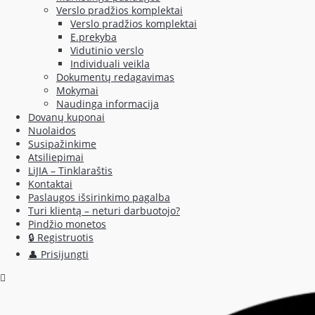
Verslo pradžios komplektai
Verslo pradžios komplektai
E.prekyba
Vidutinio verslo
Individuali veikla
Dokumentų redagavimas
Mokymai
Naudinga informacija
Dovanų kuponai
Nuolaidos
Susipažinkime
Atsiliepimai
LiJIA – Tinklaraštis
Kontaktai
Paslaugos išsirinkimo pagalba
Turi klientą – neturi darbuotojo?
Pindžio monetos
🔒 Registruotis
👤 Prisijungti