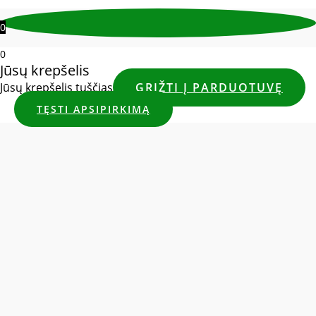
0
0
Jūsų krepšelis
Jūsų krepšelis tuščias
GRĮŽTI Į PARDUOTUVĘ
TĘSTI APSIPIRKIMĄ