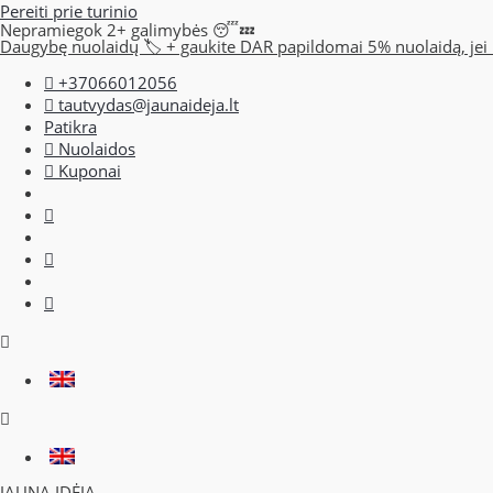
Pereiti prie turinio
Nepramiegok 2+ galimybės 😴💤
Daugybę nuolaidų 🏷️ + gaukite DAR papildomai 5% nuolaidą, jei i
+37066012056
tautvydas@jaunaideja.lt
Patikra
Nuolaidos
Kuponai
JAUNA IDĖJA