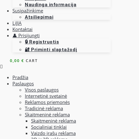
Naudinga informacija
Susipažinkime
Atsiliepimai
LiJIA
Kontaktai
👤 Prisijungti
🔒 Registruotis
🔐 Priminti slaptažodį
0,00
€
CART
Pradžia
Paslaugos
Visos paslaugos
Internetinė svetainė
Reklamos priemonės
Tradicinė reklama
Skaitmeninė reklama
Skaitmeninė reklama
Socialiniai tinklai
Vaizdo įrašų reklama