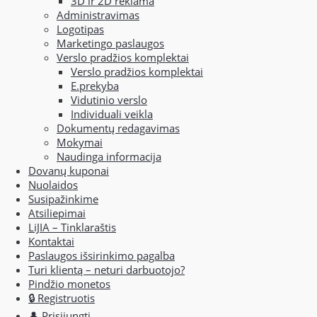
3D ir 2D reklama
Administravimas
Logotipas
Marketingo paslaugos
Verslo pradžios komplektai
Verslo pradžios komplektai
E.prekyba
Vidutinio verslo
Individuali veikla
Dokumentų redagavimas
Mokymai
Naudinga informacija
Dovanų kuponai
Nuolaidos
Susipažinkime
Atsiliepimai
LiJIA – Tinklaraštis
Kontaktai
Paslaugos išsirinkimo pagalba
Turi klientą – neturi darbuotojo?
Pindžio monetos
🔒 Registruotis
👤 Prisijungti