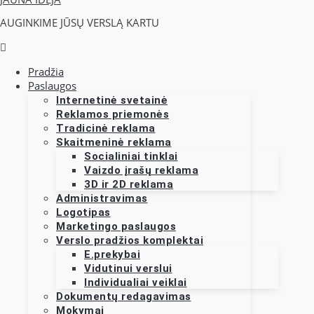
AUGINKIME JŪSŲ VERSLĄ KARTU
Pradžia
Paslaugos
Internetinė svetainė
Reklamos priemonės
Tradicinė reklama
Skaitmeninė reklama
Socialiniai tinklai
Vaizdo įrašų reklama
3D ir 2D reklama
Administravimas
Logotipas
Marketingo paslaugos
Verslo pradžios komplektai
E.prekybai
Vidutinui verslui
Individualiai veiklai
Dokumentų redagavimas
Mokymai